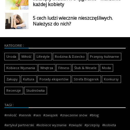
każdej kobiety
5 cech ludzi wiecznie nieszczęśliwych.
Należysz do nich?
KATEGORIE
Uroda
Miłość
Lifestyle
Rodzina & Dziecko
Przepisy kulinarne
Kobiece Wyznania
Wnętrza
Fitness
Ślub & Wesele
Moda
Zakupy
Kultura
Porady ekspertów
Strefa Blogerek
Konkursy
Recenzje
Studniówka
TAGI
miłość
sennik
sen
związek
znaczenie snów
blog
artykuł partnerski
kobiece wyznania
związki
przepisy
kobieta