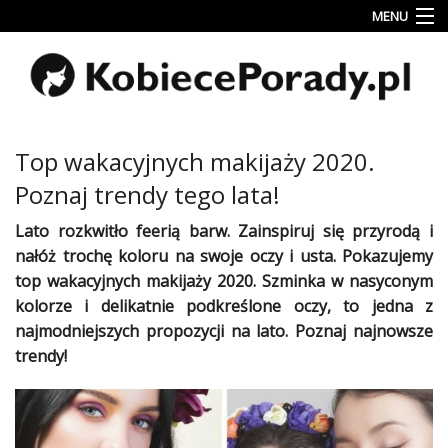
MENU
Uroda
Miłość
Lifestyle
Top wakacyjnych makijaży 2020.
Rodzina
Poznaj trendy tego lata!
&
Dziecko
Lato rozkwitło feerią barw. Zainspiruj się przyrodą i
nałóż trochę koloru na swoje
oczy
i
usta
. Pokazujemy
Przepisy
top wakacyjnych
makijaży
2020. Szminka w nasyconym
kulinarne
kolorze i delikatnie podkreślone
oczy
, to jedna z
najmodniejszych propozycji na
lato
. Poznaj najnowsze
Kobiece
Wyznania
trendy!
Wnętrza
Fitness