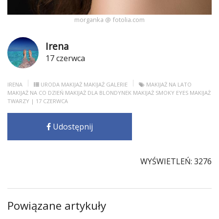
morganka @ fotolia.com
Irena
17 czerwca
IRENA
URODA
MAKIJAŻ
MAKIJAŻ GALERIE
MAKIJAŻ NA LATO
MAKIJAŻ NA CO DZIEŃ
MAKIJAŻ DLA BLONDYNEK
MAKIJAŻ SMOKY EYES
MAKIJAŻ
TWARZY
| 17 CZERWCA
Udostępnij
WYŚWIETLEŃ: 3276
Powiązane artykuły