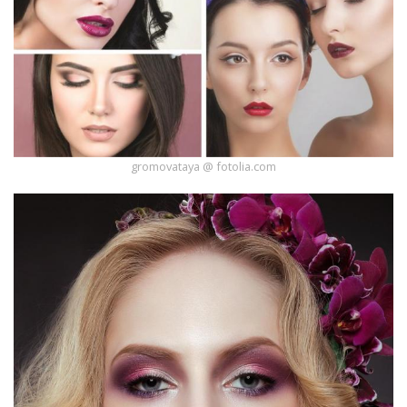
Ślub
&
Wesele
Moda
Zakupy
gromovataya @ fotolia.com
Kultura
Porady
ekspertów
Strefa
Blogerek
Konkursy
Recenzje