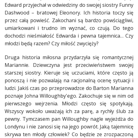
Edward przyjechał w odwiedziny do swojej siostry Funny
Dashwood – bratowej Eleonory. Ich
historia
toczy się
przez całą
powieść
.
Zakochani
są bardzo powściągliwi,
umiarkowani i trudno im wyznać, co czują. Do tego
dochodzi nieśmiałość Edwarda i pewna tajemnica… Czy
młodzi będą razem? Czy
miłość
zwycięży?
Druga
historia
miłosna przydarzyła się romantycznej
Mariannie. Dziewczyna jest przeciwieństwem swojej
starszej siostry. Kieruje się uczuciami, które często ją
ponoszą i nie pozwalają na racjonalną ocenę sytuacji i
ludzi. Jakiś czas po przeprowadzce do Barton Marianna
poznaje Johna Willoughby'ego. Zakochuje się w nim od
pierwszego wejrzenia. Młodzi często się spotykają.
Wszyscy wokoło uważają ich za parę, a rychły
ślub
za
pewny. Tymczasem pan Willoughby nagle wyjeżdża do
Londynu i nie zanosi się na jego powrót. Jaką tajemnicę
skrywa ten młody człowiek? Co będzie ze zrozpaczoną