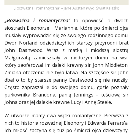
„Rozważna i romantyczna” – Jane Austen (wyd. Świat Książki)
„Rozważna i romantyczna”
to opowieść o dwóch
siostrach Eleonorze i Mariannie, które po śmierci ojca
musiały wyprowadzić się ze swojego
rodzinnego
domu.
Dwór Norland odziedziczył ich starszy przyrodni brat
John Dashwood. Wraz z
matką
i młodszą siostrą
Małgorzatą zamieszkały w niedużym domu na wsi,
który zaoferował im daleki krewny sir John Middleton.
Zmiana otoczenia nie była łatwa. Na
szczęście
sir John
dbał o to by starsze panny Dashwood się nie nudziły.
Często zapraszał je do swojego domu, gdzie poznały
pułkownika Brandona, panią Jennings –
teściową
sir
Johna oraz jej dalekie krewne Lucy i Annę Steele.
W utworze mamy dwa wątki romantyczne. Pierwsza z
nich to
historia
rozważnej Eleonory i Edwarda Ferrars’a.
Ich
miłość
zaczyna się tuż po śmierci ojca dziewczyny.