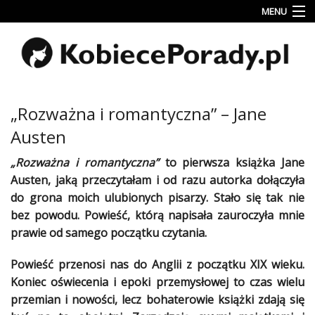
MENU
Uroda
Miłość
Lifestyle
„Rozważna i romantyczna” – Jane
Rodzina
Austen
&
Dziecko
„Rozważna i romantyczna”
to pierwsza
książka
Jane
Austen, jaką przeczytałam i od razu autorka dołączyła
Przepisy
do grona moich ulubionych pisarzy. Stało się tak nie
kulinarne
bez powodu.
Powieść
, którą napisała zauroczyła mnie
prawie
od samego początku czytania.
Kobiece
Wyznania
Powieść przenosi nas do Anglii z początku XIX wieku.
Wnętrza
Koniec oświecenia i epoki przemysłowej to czas wielu
przemian i nowości, lecz bohaterowie
książki
zdają się
Fitness