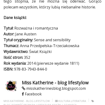
tego
stopnia
, że nie można się oderwać. Gorąco
polecam wszystkim, którzy lubią niebanalne
historie
.
Dane książki:
Tytuł:
Rozważna i romantyczna
Autor:
Jane Austen
Tytuł oryginalny:
Sense and sensibility
Tłumacz:
Anna Przedpełska-Trzeciakowska
Wydawnictwo:
Świat Książki
Ilość stron:
352
Rok wydania:
2014 (pierwsze wydanie 1811)
ISBN:
978-83-7943-844-0
Miss Katherine - blog lifestylow
misskatherinesblog.blogspot.com
Facebook
MISS KATHERINE - BLOG LIFESTYLOW
KULTURA
LITERATURA
BLOG
POWIEŚĆ
RECENZJA
LITERATURA
KSIĄŻKI
| 07 MARCA