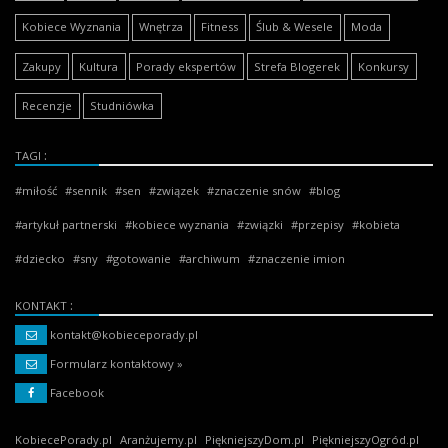
Kobiece Wyznania
Wnętrza
Fitness
Ślub & Wesele
Moda
Zakupy
Kultura
Porady ekspertów
Strefa Blogerek
Konkursy
Recenzje
Studniówka
TAGI
miłość
sennik
sen
związek
znaczenie snów
blog
artykuł partnerski
kobiece wyznania
związki
przepisy
kobieta
dziecko
sny
gotowanie
archiwum
znaczenie imion
KONTAKT
kontakt@kobieceporady.pl
Formularz kontaktowy »
Facebook
KobiecePorady.pl
Aranżujemy.pl
PiękniejszyDom.pl
PiękniejszyOgród.pl