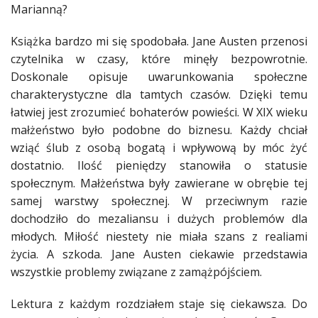
Marianną?
Książka bardzo mi się spodobała. Jane Austen przenosi
czytelnika w czasy, które minęły bezpowrotnie.
Doskonale opisuje uwarunkowania społeczne
charakterystyczne dla tamtych czasów. Dzięki temu
łatwiej jest zrozumieć bohaterów
powieści
. W XIX wieku
małżeństwo
było podobne do
biznesu
. Każdy chciał
wziąć
ślub
z osobą bogatą i wpływową by móc żyć
dostatnio. Ilość pieniędzy stanowiła o statusie
społecznym.
Małżeństwa
były zawierane w obrębie tej
samej warstwy społecznej. W przeciwnym razie
dochodziło do mezaliansu i dużych
problemów
dla
młodych.
Miłość
niestety nie miała szans z realiami
życia
. A szkoda. Jane Austen ciekawie przedstawia
wszystkie
problemy
związane z zamążpójściem.
Lektura z każdym rozdziałem staje się ciekawsza. Do