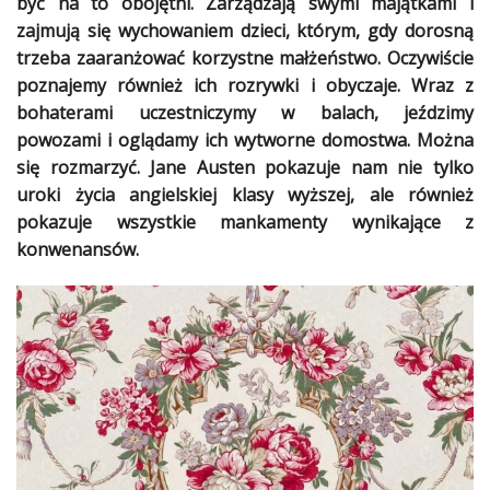
być na to obojętni. Zarządzają swymi majątkami i
zajmują się
wychowaniem
dzieci
, którym, gdy dorosną
Ślub
trzeba zaaranżować korzystne
małżeństwo
. Oczywiście
&
poznajemy również ich rozrywki i obyczaje. Wraz z
Wesele
bohaterami uczestniczymy w balach, jeździmy
Moda
powozami i oglądamy ich wytworne domostwa. Można
się rozmarzyć. Jane Austen pokazuje nam nie tylko
Zakupy
uroki
życia
angielskiej klasy wyższej, ale również
pokazuje wszystkie mankamenty wynikające z
Kultura
konwenansów.
Porady
ekspertów
Strefa
Blogerek
Konkursy
Recenzje