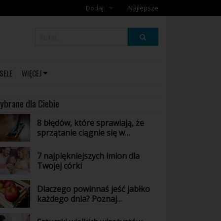
Dodaj
Najlepsze
Dodaj galerię
Dodaj artykuł
SELE
WIĘCEJ
ybrane dla Ciebie
8 błędów, które sprawiają, że
sprzątanie ciągnie się w
nieskończoność
7 najpiękniejszych imion dla
Twojej córki
Dlaczego powinnaś jeść jabłko
każdego dnia? Poznaj
niesamowite właściwości tego
owocu