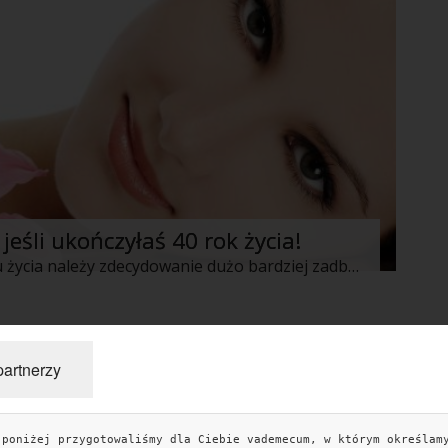
jeśli ukończyłaś 40 rok życia!
W momencie ukończenia 40stego roku życia należy zdecydowanie dużo bardziej zadbać o siebie i swoje zdrowie. Od czego zacząć? O co dbać? Oto lista 4 najbardziej powszechnych rzeczy o które powinnaś zacząć dbać po ukończeniu 40stki.
»
partnerzy
 poniżej przygotowaliśmy dla Ciebie vademecum, w którym określam
TAGI
KO