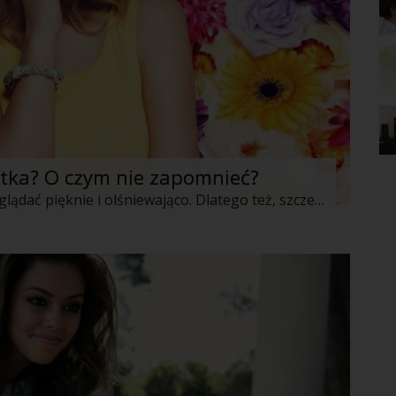
atka? O czym nie zapomnieć?
Kobieta w każdym wieku ma prawo wyglądać pięknie i olśniewająco. Dlatego też, szczególnie kobiety dojrzałe powinny pamiętać o kilku szczegółach, które skutecznie poprawią ich zewnętrzną prezencję i sprawią, że one same poczują się niekiedy jak przysłowiowe milion dolarów. Jak więc powinna wyglądać zadbana 40-tka? Oto nasze wskazówki!