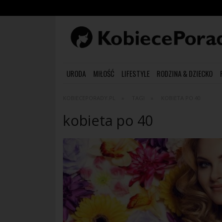
URODA
MIŁOŚĆ
LIFESTYLE
RODZINA & DZIECKO
KOBIECEPORADY.PL
TAGI
KOBIETA PO 40
kobieta po 40