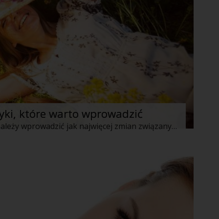
yki, które warto wprowadzić
Jak wiadomo z wiekiem w swoje życie należy wprowadzić jak najwięcej zmian związanych z codziennym funkcjonowaniem naszego organizmu. Jeśli jesteś kobietą po 40stce koniecznie powinnaś zwrócić uwagę na to czy stosujesz te najważniejsze! Zatem, oto 3 podstawowe nawyki, których powinna trzymać się każda kobieta po 40stce.