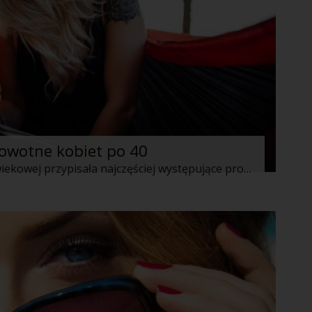
rowotne kobiet po 40
Medycyna niemal że do każdej grupy wiekowej przypisała najczęściej występujące problemy zdrowotne. W wieku nastoletnim, często mówi się o powstawaniu nadmiernego owłosienia, w wieku 20 – 30 lat dużo kobiet ma problemy z cerą i wypadającymi włosami a także pojawiają się pierwsze przebarwienia i rozstępy. Pojawia się więc pytanie, co może się dziać po przekroczeniu 40-tki?