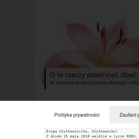
O te rzeczy powinnaś dbać, 
« Poprzednie
1
2
3
Następne 
Polityka prywatności
Zaufani 
Droga Użytkowniczko, Użytkowniku!
Z dniem 25 maja 2018 wejdzie w życie RODO,
KATEGORIE