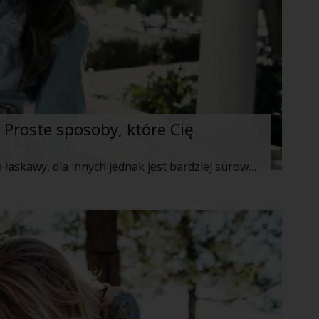
 Proste sposoby, które Cię
Czas dla niektórych z nas bywa całkiem łaskawy, dla innych jednak jest bardziej surowy i wymagający. Zarówno pierwsza jak i druga grupa wymienionych Pań, chce zrobić wszystko by wyglądać młodo, kwitnąco, naturalnie i olśniewająco. Jak to uczynić, będąc kobietą po 40? Oto kilka naprawdę prostych sposobów!