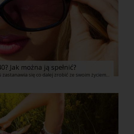
0? Jak można ją spełnić?
Kończąc 40 lat zapewne nie jedna z nas zastanawia się co dalej zrobić ze swoim życiem. Okazuje się, że to właśnie teraz nadchodzi czas, aby zadbać o siebie i swoje potrzeby a także by nieco bardziej skupić się na swojej osobie. Czego więc nam brakuje drogie 40 –stki? Oto nasze spostrzeżenia!