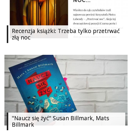
Studniówka
«
Dodaj
Dodaj
Recenzja książki: Trzeba tylko przetrwać
Najlepsze
złą noc
Dodaj
Dodaj
galerię
Dodaj
artykuł
"Naucz się żyć" Susan Billmark, Mats
Billmark