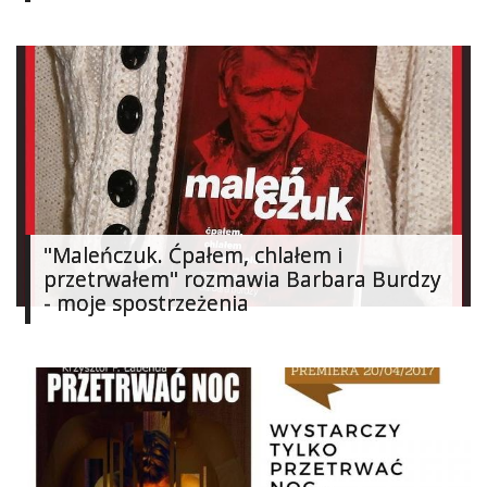
Ślub
&
Wesele
Moda
Zakupy
Kultura
"Maleńczuk. Ćpałem, chlałem i
przetrwałem" rozmawia Barbara Burdzy
Porady
ekspertów
- moje spostrzeżenia
Strefa
Blogerek
Konkursy
Recenzje