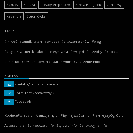
Zakupy
Kultura
Porady ekspertów
Strefa Blogerek
Konkursy
Recenzje
Studniówka
TAGI
miłość
sennik
sen
związek
znaczenie snów
blog
artykuł partnerski
kobiece wyznania
związki
przepisy
kobieta
dziecko
sny
gotowanie
archiwum
znaczenie imion
KONTAKT
kontakt@kobieceporady.pl
Formularz kontaktowy »
Facebook
KobiecePorady.pl
Aranżujemy.pl
PiękniejszyDom.pl
PiękniejszyOgród.pl
Autoscena.pl
Samouczek.info
Stylowe.info
Dekoracyjne.info