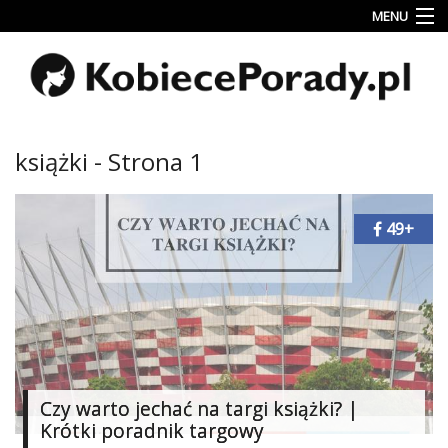
MENU
Uroda
Miłość
Lifestyle
książki - Strona 1
Rodzina
&
Dziecko
49+
Przepisy
kulinarne
Kobiece
Wyznania
Wnętrza
Czy warto jechać na targi książki? |
Krótki poradnik targowy
Fitness