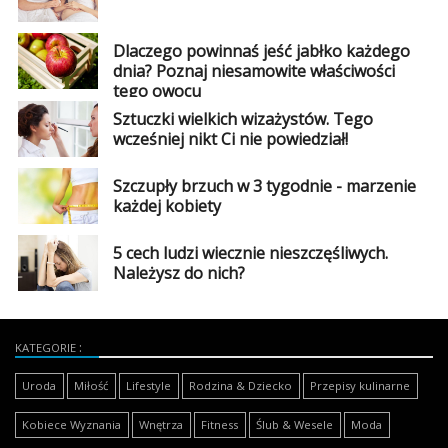
Dlaczego powinnaś jeść jabłko każdego
dnia? Poznaj niesamowite właściwości
tego owocu
Sztuczki wielkich wizażystów. Tego
wcześniej nikt Ci nie powiedział!
Szczupły brzuch w 3 tygodnie - marzenie
każdej kobiety
5 cech ludzi wiecznie nieszczęśliwych.
Należysz do nich?
KATEGORIE
Uroda
Miłość
Lifestyle
Rodzina & Dziecko
Przepisy kulinarne
Kobiece Wyznania
Wnętrza
Fitness
Ślub & Wesele
Moda