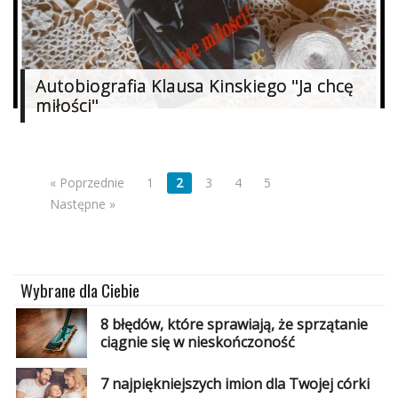
Autobiografia Klausa Kinskiego "Ja chcę
miłości"
« Poprzednie
1
2
3
4
5
Następne »
Wybrane dla Ciebie
8 błędów, które sprawiają, że sprzątanie
ciągnie się w nieskończoność
7 najpiękniejszych imion dla Twojej córki