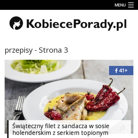
MENU
Uroda
Miłość
Lifestyle
przepisy - Strona 3
Rodzina
&
Dziecko
41+
Przepisy
kulinarne
Kobiece
Wyznania
Wnętrza
Świąteczny filet z sandacza w sosie
holenderskim z serkiem topionym
Fitness