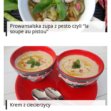
Studniówka
«
Dodaj
Dodaj
Prowansalska zupa z pesto czyli "la
Najlepsze
soupe au pistou"
Dodaj
Dodaj
galerię
Dodaj
artykuł
Krem z ciecierzycy