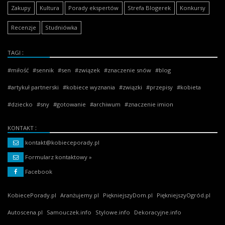
Zakupy
Kultura
Porady ekspertów
Strefa Blogerek
Konkursy
Recenzje
Studniówka
TAGI
miłość
sennik
sen
związek
znaczenie snów
blog
artykuł partnerski
kobiece wyznania
związki
przepisy
kobieta
dziecko
sny
gotowanie
archiwum
znaczenie imion
KONTAKT
kontakt@kobieceporady.pl
Formularz kontaktowy »
Facebook
KobiecePorady.pl
Aranżujemy.pl
PiękniejszyDom.pl
PiękniejszyOgród.pl
Autoscena.pl
Samouczek.info
Stylowe.info
Dekoracyjne.info