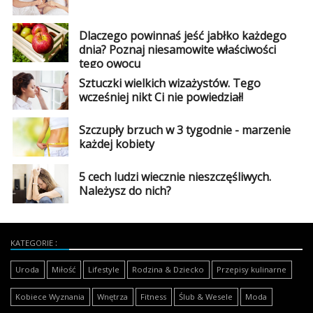
Dlaczego powinnaś jeść jabłko każdego
dnia? Poznaj niesamowite właściwości
tego owocu
Sztuczki wielkich wizażystów. Tego
wcześniej nikt Ci nie powiedział!
Szczupły brzuch w 3 tygodnie - marzenie
każdej kobiety
5 cech ludzi wiecznie nieszczęśliwych.
Należysz do nich?
KATEGORIE
Uroda
Miłość
Lifestyle
Rodzina & Dziecko
Przepisy kulinarne
Kobiece Wyznania
Wnętrza
Fitness
Ślub & Wesele
Moda