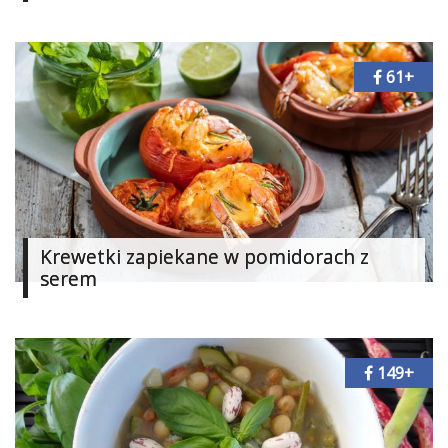
Ślub
&
61+
Wesele
Moda
Zakupy
Kultura
Krewetki zapiekane w pomidorach z
Porady
ekspertów
serem
Strefa
Blogerek
149+
Konkursy
Recenzje