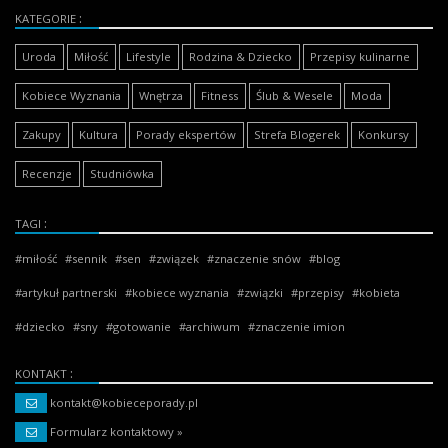
KATEGORIE
Uroda
Miłość
Lifestyle
Rodzina & Dziecko
Przepisy kulinarne
Kobiece Wyznania
Wnętrza
Fitness
Ślub & Wesele
Moda
Zakupy
Kultura
Porady ekspertów
Strefa Blogerek
Konkursy
Recenzje
Studniówka
TAGI
miłość
sennik
sen
związek
znaczenie snów
blog
artykuł partnerski
kobiece wyznania
związki
przepisy
kobieta
dziecko
sny
gotowanie
archiwum
znaczenie imion
KONTAKT
kontakt@kobieceporady.pl
Formularz kontaktowy »