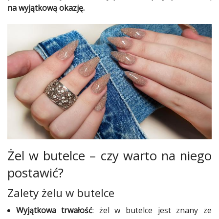
na wyjątkową okazję.
Ślub
&
Wesele
Moda
Zakupy
Kultura
Porady
ekspertów
Żel w butelce – czy warto na niego
Strefa
Blogerek
postawić?
Konkursy
Zalety żelu w butelce
Recenzje
Wyjątkowa trwałość
: żel w butelce jest znany ze