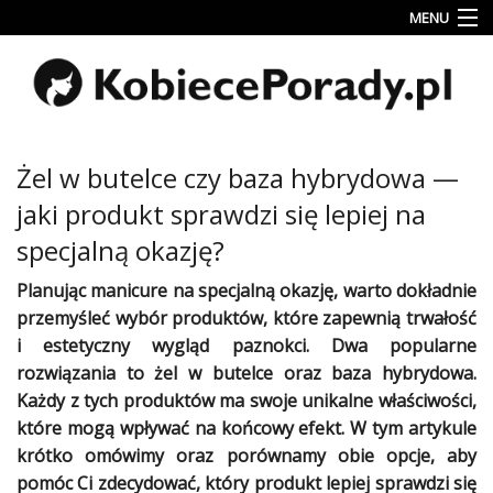
MENU
Uroda
Miłość
Lifestyle
Żel w butelce czy baza hybrydowa —
Rodzina
jaki produkt sprawdzi się lepiej na
&
specjalną okazję?
Dziecko
Planując manicure na specjalną okazję, warto dokładnie
Przepisy
przemyśleć wybór produktów, które zapewnią trwałość
kulinarne
i estetyczny wygląd paznokci. Dwa popularne
Kobiece
rozwiązania to żel w butelce oraz baza hybrydowa.
Wyznania
Każdy z tych produktów ma swoje unikalne właściwości,
które mogą wpływać na końcowy efekt. W tym artykule
Wnętrza
krótko omówimy oraz porównamy obie opcje, aby
pomóc Ci zdecydować, który produkt lepiej sprawdzi się
Fitness