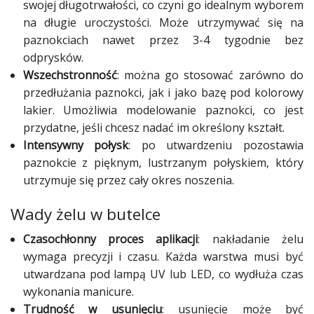
swojej długotrwałości, co czyni go idealnym wyborem
Studniówka
na długie uroczystości. Może utrzymywać się na
paznokciach nawet przez 3-4 tygodnie bez
«
Dodaj
odprysków.
Dodaj
Wszechstronność
: można go stosować zarówno do
Najlepsze
Dodaj
przedłużania paznokci, jak i jako bazę pod kolorowy
lakier. Umożliwia modelowanie paznokci, co jest
Dodaj
przydatne, jeśli chcesz nadać im określony kształt.
galerię
Intensywny połysk
: po utwardzeniu pozostawia
Dodaj
paznokcie z pięknym, lustrzanym połyskiem, który
artykuł
utrzymuje się przez cały okres noszenia.
Wady żelu w butelce
Czasochłonny proces aplikacji
: nakładanie żelu
wymaga precyzji i czasu. Każda warstwa musi być
utwardzana pod lampą UV lub LED, co wydłuża czas
wykonania manicure.
Trudność w usunięciu
: usunięcie może być