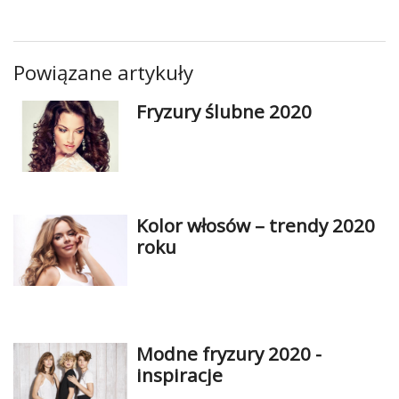
Ślub
&
Powiązane artykuły
Wesele
Fryzury ślubne 2020
Moda
Zakupy
Kultura
Kolor włosów – trendy 2020
Porady
roku
ekspertów
Strefa
Blogerek
Konkursy
Modne fryzury 2020 -
inspiracje
Recenzje