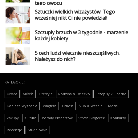
tego owocu
Sztuczki wielkich wizażystów. Tego
wcześniej nikt Ci nie powiedział!
Szczupły brzuch w 3 tygodnie - marzenie
każdej kobiety
5 cech ludzi wiecznie nieszczęśliwych.
Należysz do nich?
KATEGORIE
Uroda
Miłość
Lifestyle
Rodzina & Dziecko
Przepisy kulinarne
Kobiece Wyznania
Wnętrza
Fitness
Ślub & Wesele
Moda
Zakupy
Kultura
Porady ekspertów
Strefa Blogerek
Konkursy
Recenzje
Studniówka