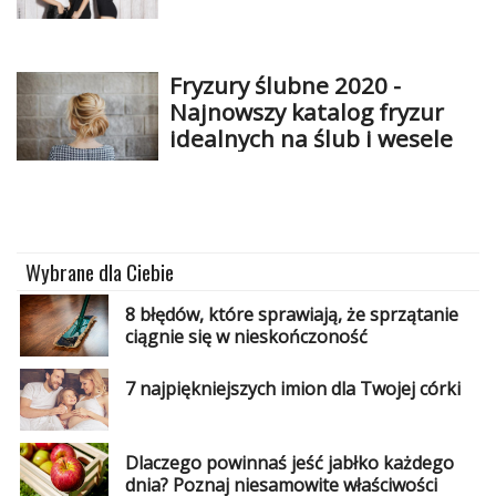
Studniówka
«
Dodaj
Fryzury ślubne 2020 -
Dodaj
Najnowszy katalog fryzur
Najlepsze
idealnych na ślub i wesele
Dodaj
Dodaj
galerię
Dodaj
Wybrane dla Ciebie
artykuł
8 błędów, które sprawiają, że sprzątanie
ciągnie się w nieskończoność
7 najpiękniejszych imion dla Twojej córki
Dlaczego powinnaś jeść jabłko każdego
dnia? Poznaj niesamowite właściwości