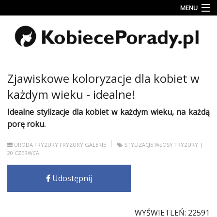
MENU
Uroda
Miłość
Lifestyle
Zjawiskowe koloryzacje dla kobiet w
Rodzina
każdym wieku - idealne!
&
Dziecko
Idealne
stylizacje
dla
kobiet
w każdym wieku, na każdą
porę roku.
Przepisy
kulinarne
URODA
FRYZURY
FRYZURY GALERIE
STYLIZACJE
WŁOSY
FRYZURY
|
20 CZERWCA
Kobiece
Wyznania
Udostępnij
Wnętrza
WYŚWIETLEŃ: 22591
Fitness