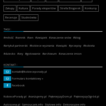
Zakupy
Kultura
Porady ekspertów
Strefa Blogerek
Konkursy
Recenzje
Studniówka
TAGI
miłość
sennik
sen
związek
znaczenie snów
blog
artykuł partnerski
kobiece wyznania
związki
przepisy
kobieta
dziecko
sny
gotowanie
archiwum
znaczenie imion
KONTAKT
kontakt@kobieceporady.pl
Formularz kontaktowy »
Facebook
KobiecePorady.pl
Aranżujemy.pl
PiękniejszyDom.pl
PiękniejszyOgród.pl
Autoscena.pl
Samouczek.info
Stylowe.info
Dekoracyjne.info