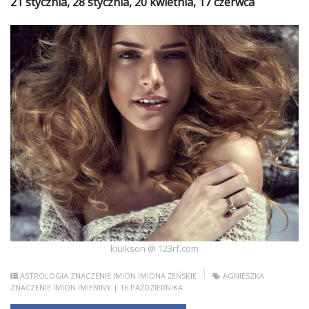
21 stycznia, 28 stycznia, 20 kwietnia, 17 czerwca
Ślub
&
Wesele
Moda
Zakupy
Kultura
Porady
ekspertów
Strefa
Blogerek
kiuikson @ 123rf.com
Konkursy
ASTROLOGIA
ZNACZENIE IMION
IMIONA ŻEŃSKIE
AGNIESZKA
ZNACZENIE IMION
IMIENINY
| 16 PAŹDZIERNIKA
Recenzje