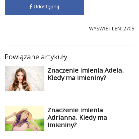
Udostępnij
Studniówka
«
Dodaj
Dodaj
WYŚWIETLEŃ: 2705
Najlepsze
Dodaj
Dodaj
Powiązane artykuły
galerię
Dodaj
Znaczenie imienia Adela.
artykuł
Kiedy ma imieniny?
Znaczenie imienia
Adrianna. Kiedy ma
imieniny?