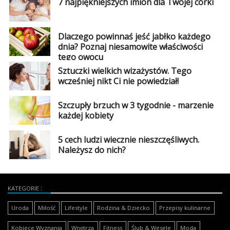
7 najpiękniejszych imion dla Twojej córki
Dlaczego powinnaś jeść jabłko każdego
dnia? Poznaj niesamowite właściwości
tego owocu
Sztuczki wielkich wizażystów. Tego
wcześniej nikt Ci nie powiedział!
Szczupły brzuch w 3 tygodnie - marzenie
każdej kobiety
5 cech ludzi wiecznie nieszczęśliwych.
Należysz do nich?
KATEGORIE
Uroda
Miłość
Lifestyle
Rodzina & Dziecko
Przepisy kulinarne
Kobiece Wyznania
Wnętrza
Fitness
Ślub & Wesele
Moda