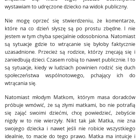
wystawiam to udręczone
dziecko
na widok publiczny.
Nie mogę oprzeć się stwierdzeniu, że komentarze,
które na co dzień słyszę są po prostu zbędne. I nie
jestem w tym chyba specjalnie odosobniona. Natomiast
są sytuacje gdzie to wtrącanie się byłoby faktycznie
uzasadnione. Przecież są
rodzice
, którzy znęcają się i
zaniedbują
dzieci
. Czasem robią to nawet publicznie. I to
są sytuacje, kiedy w ludziach powinien rodzić się duch
społeczeństwa wspólnotowego, pchający ich do
wtrącania się.
Natomiast młodym
Matkom
, którym masa doradców
próbuje wmówić, że są złymi
matkami
, bo nie potrafią
się zająć swoimi dziećmi, chcę powiedzieć, żebyście
nigdy w to nie wierzyły. Nikt tak jak
Matka
, nie zna
swojego
dziecka
i nawet jeśli nie robicie wszystkiego
idealnie, to macie do tego
prawo
.
Matka
ma intuicje i