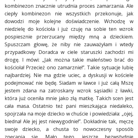
kombinezon znacznie utrudnia proces zamarzania. Ale
ciepły kombinezon nie wszystkich przekonuje, jak
dowodzi moje kolejne doświadczenie. Wchodzę w
niedzielę do kościoła i już czuję na sobie ten wzrok
pospiesznie przerzucany między mną a
dzieckiem
.
Spuszczam głowę, że niby nie zauważyłam i wtedy
przypadkowy Doradca w ciele staruszki zachodzi mi
drogę. I mówi: „Jak można takie maleństwo brać do
kościoła! Przecież ono zamarznie!”. Takie sytuacje lubię
najbardziej. Nie ma gdzie uciec, a dyskusji w kościele
podejmować nie będę. Siadam w ławce i już całą Mszę
jestem zdana na zatroskany wzrok sąsiadki z ławki,
która już oceniła mnie jako złą
matkę
. Takich scen jest
cała masa. Ostatnio też pani mieszkająca niedaleko,
spojrzała na moje
dziecko
w chuście i powiedziała: „ojej,
biedna! Ale jej jest niewygodnie!”. Dokładnie tak, męczę
swoje
dziecko
, a chusta to nowoczesny sposób
znęcania się. Mało tego, jeszcze bezwstydnie