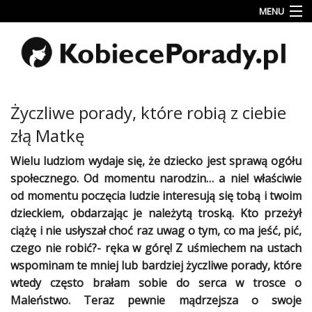
MENU
Uroda
Miłość
Lifestyle
Życzliwe porady, które robią z ciebie
Rodzina
złą Matkę
&
Dziecko
Wielu ludziom wydaje się, że
dziecko
jest sprawą ogółu
społecznego. Od momentu narodzin… a nie! właściwie
Przepisy
od momentu poczęcia ludzie interesują się tobą i twoim
kulinarne
dzieckiem
, obdarzając je należytą troską. Kto przeżył
ciążę
i nie usłyszał choć raz uwag o tym, co ma jeść, pić,
Kobiece
Wyznania
czego nie robić?- ręka w górę! Z
uśmiechem
na
ustach
wspominam te mniej lub bardziej życzliwe
porady
, które
Wnętrza
wtedy często brałam sobie do serca w trosce o
Maleństwo. Teraz pewnie mądrzejsza o swoje
Fitness