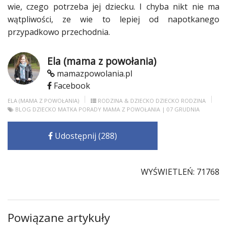
wie, czego potrzeba jej
dziecku
. I chyba nikt nie ma
wątpliwości, ze wie to lepiej od napotkanego
przypadkowo przechodnia.
Ela (mama z powołania)
mamazpowolania.pl
Facebook
ELA (MAMA Z POWOŁANIA)
RODZINA & DZIECKO
DZIECKO
RODZINA
BLOG
DZIECKO
MATKA
PORADY
MAMA Z POWOŁANIA
| 07 GRUDNIA
Udostępnij (288)
WYŚWIETLEŃ: 71768
Powiązane artykuły