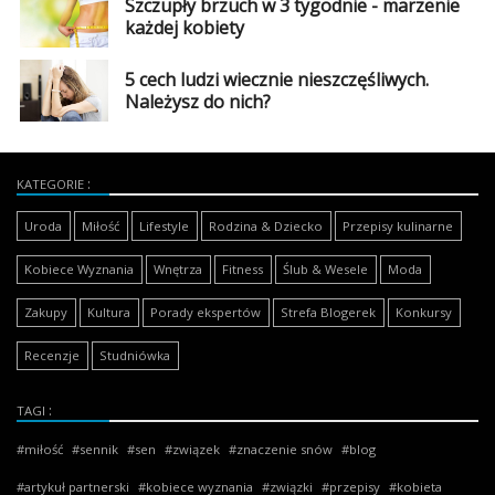
Szczupły brzuch w 3 tygodnie - marzenie
każdej kobiety
5 cech ludzi wiecznie nieszczęśliwych.
Należysz do nich?
KATEGORIE
Uroda
Miłość
Lifestyle
Rodzina & Dziecko
Przepisy kulinarne
Kobiece Wyznania
Wnętrza
Fitness
Ślub & Wesele
Moda
Zakupy
Kultura
Porady ekspertów
Strefa Blogerek
Konkursy
Recenzje
Studniówka
TAGI
miłość
sennik
sen
związek
znaczenie snów
blog
artykuł partnerski
kobiece wyznania
związki
przepisy
kobieta