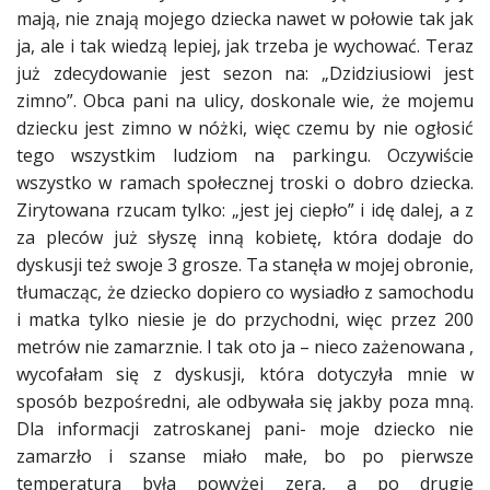
mają, nie znają mojego
dziecka
nawet w połowie tak jak
Studniówka
ja, ale i tak wiedzą lepiej, jak trzeba je wychować. Teraz
«
już zdecydowanie jest sezon na: „Dzidziusiowi jest
Dodaj
Dodaj
zimno”. Obca pani na ulicy, doskonale wie, że mojemu
Najlepsze
dziecku
jest zimno w nóżki, więc czemu by nie ogłosić
Dodaj
tego wszystkim ludziom na parkingu. Oczywiście
Dodaj
wszystko w ramach społecznej troski o dobro
dziecka
.
galerię
Zirytowana rzucam tylko: „jest jej ciepło” i idę dalej, a z
za pleców już słyszę inną
kobietę
, która dodaje do
Dodaj
artykuł
dyskusji też swoje 3 grosze. Ta stanęła w mojej obronie,
tłumacząc, że
dziecko
dopiero co wysiadło z samochodu
i
matka
tylko niesie je do przychodni, więc przez 200
metrów nie zamarznie. I tak oto ja – nieco zażenowana ,
wycofałam się z dyskusji, która dotyczyła mnie w
sposób bezpośredni, ale odbywała się jakby poza mną.
Dla informacji zatroskanej pani- moje
dziecko
nie
zamarzło i szanse miało małe, bo po pierwsze
temperatura była powyżej zera, a po drugie