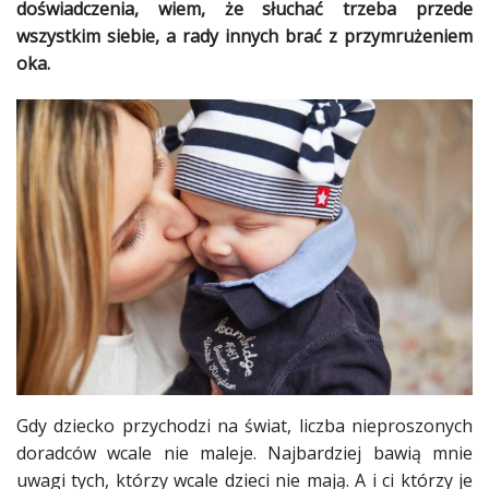
doświadczenia, wiem, że słuchać trzeba przede
wszystkim siebie, a rady innych brać z przymrużeniem
Ślub
oka.
&
Wesele
Moda
Zakupy
Kultura
Porady
ekspertów
Strefa
Blogerek
Konkursy
Gdy
dziecko
przychodzi na świat, liczba nieproszonych
doradców wcale nie maleje. Najbardziej bawią mnie
Recenzje
uwagi tych, którzy wcale
dzieci
nie mają. A i ci którzy je