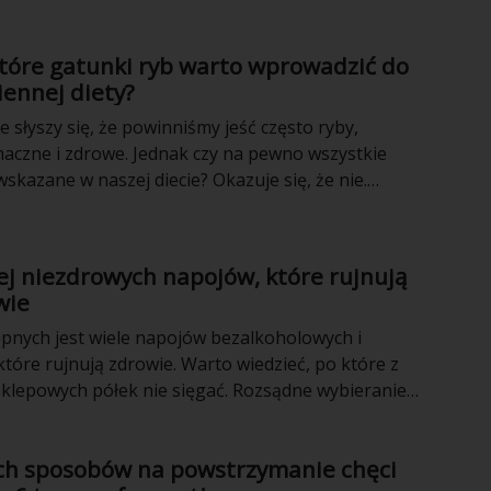
weganie i ich rosnąca grupa w społeczeństwie na co
t dość emocjonalny, a więc warto usunąć z niego
które gatunki ryb warto wprowadzić do
 emocje i skupić się jedynie na faktach.
iennej diety?
 słyszy się, że powinniśmy jeść często ryby,
aczne i zdrowe. Jednak czy na pewno wszystkie
wskazane w naszej diecie? Okazuje się, że nie.
mają niewielką wartość odżywczą, inne żyjące w
h zwierają szkodliwe toksyny, a te hodowane
ją antybiotyki. Podpowiadamy jak należy kupować
ej niezdrowych napojów, które rujnują
ać te najzdrowsze.
wie
pnych jest wiele napojów bezalkoholowych i
tóre rujnują zdrowie. Warto wiedzieć, po które z
klepowych półek nie sięgać. Rozsądne wybieranie
a zmniejszyć ryzyko nadwagi, cukrzycy,
az wielu innych chorób cywilizacyjnych. Jakich
ych sposobów na powstrzymanie chęci
ć?