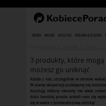
URODA
MIŁOŚĆ
LIFESTYLE
RODZINA & DZIECKO
KOBIECEPORADY.PL
KATEGORIE
FITNESS
3 PRODUKTY, KTÓRE MOGĄ WPŁYWAĆ NA CELLULIT. D
3 produkty, które mogą w
możesz go uniknąć
Każda z nas, szczególnie w
okresie
wakacy
W stanie desperacji poddajemy się koszto
kosztują miliony niestety nie wiele zmie
dużo bardziej proste aniżeli nam się wyd
się w walce z pomarańczową skórką!