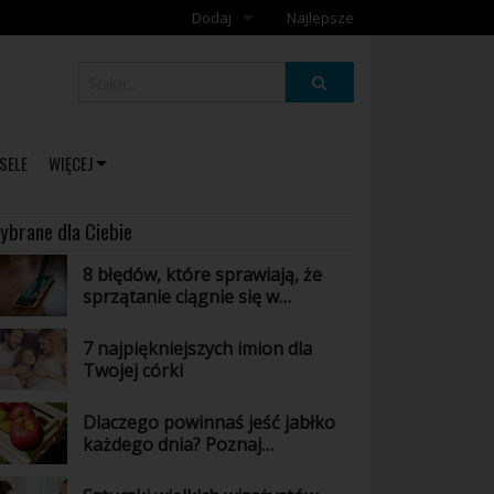
Dodaj
Najlepsze
Dodaj galerię
Dodaj artykuł
SELE
WIĘCEJ
ybrane dla Ciebie
8 błędów, które sprawiają, że
sprzątanie ciągnie się w
nieskończoność
7 najpiękniejszych imion dla
Twojej córki
Dlaczego powinnaś jeść jabłko
każdego dnia? Poznaj
niesamowite właściwości tego
owocu