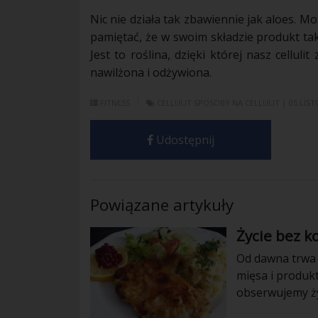
Nic nie działa tak zbawiennie jak aloes. M
pamiętać, że w swoim składzie produkt ta
Jest to
roślina
, dzięki której nasz
cellulit
z
nawilżona i odżywiona.
FITNESS
CELLULIT
SPOSOBY NA CELLULIT
| 05 LIS
Udostępnij
Powiązane artykuły
Życie bez ko
Od dawna trwa 
mięsa i produk
obserwujemy ży
zwierzęce, z d