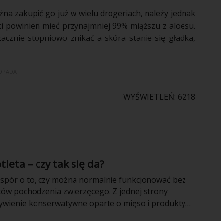
ożna
zakupić
go już w wielu drogeriach, należy jednak
ki powinien mieć przynajmniej 99% miąższu z aloesu.
acznie
stopniowo
znikać a
skóra
stanie się gładka,
TOPADA
WYŚWIETLEŃ: 6218
tleta – czy tak się da?
spór o to, czy można normalnie funkcjonować bez
tów pochodzenia zwierzęcego. Z jednej strony
wienie konserwatywne oparte o mięso i produkty
rugiej teoriom tym zaprzeczają sportowcy