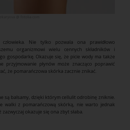
ekaryova @ fotolia.com
 człowieka. Nie tylko pozwala ona prawidłowo
aszemu organizmowi wielu cennych składników i
go gospodarkę. Okazuje się, że picie wody ma także
rne przyjmowanie płynów może znacząco poprawić
wać, że pomarańczowa
skórka
zacznie znikać.
ne są balsamy, dzięki którym
cellulit
odrobinę zniknie.
nie walki z pomarańczową
skórką
, nie warto jednak
ż zazwyczaj okazuje się ona zbyt słaba.