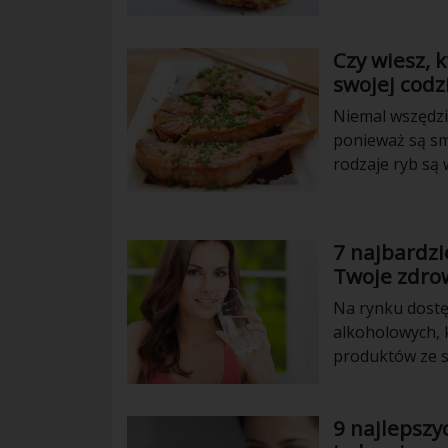
wegetarianie, 
dzień. Spór jes
Czy wiesz, 
zbędne zupełnie
swojej codz
Niemal wszędzie
ponieważ są sm
rodzaje ryb są 
Niektóre ryby 
brudnych wodac
często zawiera
7 najbardzi
ryby, aby wybr
Twoje zdro
Na rynku dostę
alkoholowych, k
produktów ze s
napojów pozwal
nadciśnienia or
9 najlepsz
napojów unika