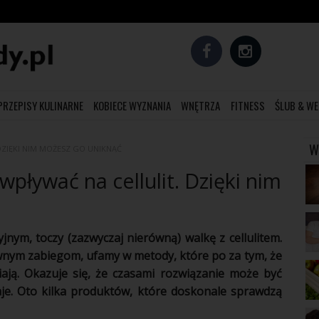
PRZEPISY KULINARNE
KOBIECE WYZNANIA
WNĘTRZA
FITNESS
ŚLUB & WE
W
ZIĘKI NIM MOŻESZ GO UNIKNĄĆ
pływać na cellulit. Dzięki nim
jnym, toczy (zazwyczaj nierówną) walkę z
cellulitem
.
wnym zabiegom, ufamy w metody, które po za tym, że
niają. Okazuje się, że czasami rozwiązanie może być
aje. Oto kilka produktów, które doskonale sprawdzą