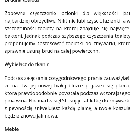
Studniówka
Zapewne czyszczenie
łazienki
dla większości jest
«
Dodaj
najbardziej obrzydliwe. Nikt nie lubi czyścić
łazienki
, a w
Dodaj
szczególności toalety na której znajduje się najwięcej
Najlepsze
bakterii. Jednak podczas szybszego czyszczenia toalety
Dodaj
proponujemy zastosować tabletki do
zmywarki
, które
Dodaj
sprawnie usuną brud na całej powierzchni.
galerię
Wybielacz do tkanin
Dodaj
artykuł
Podczas załączania cotygodniowego
prania
zauważyłaś,
że na Twojej nowej białej bluzce pojawiła się
plama
,
która prawdopodobnie powstała podczas wczorajszego
picia wina. Nie martw się! Stosując tabletkę do
zmywarki
z pewnością zniwelujesz każdą
plamę
, a twoje koszula
będzie znowu jak nowa.
Meble