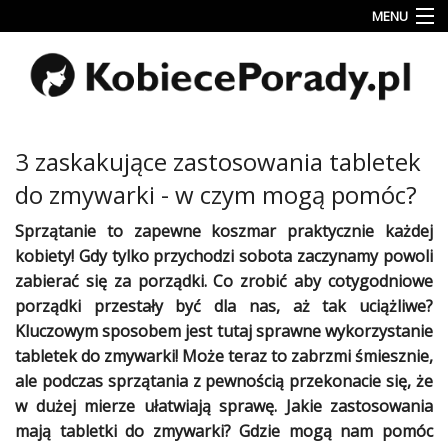
MENU
Uroda
Miłość
Lifestyle
3 zaskakujące zastosowania tabletek
Rodzina
do zmywarki - w czym mogą pomóc?
&
Dziecko
Sprzątanie to zapewne koszmar praktycznie każdej
kobiety! Gdy tylko przychodzi sobota zaczynamy powoli
Przepisy
zabierać się za
porządki
. Co zrobić aby cotygodniowe
kulinarne
porządki
przestały być dla nas, aż tak uciążliwe?
Kluczowym sposobem jest tutaj sprawne wykorzystanie
Kobiece
Wyznania
tabletek do zmywarki! Może teraz to zabrzmi śmiesznie,
ale podczas
sprzątania
z pewnością przekonacie się, że
Wnętrza
w dużej mierze ułatwiają sprawę. Jakie zastosowania
mają tabletki do zmywarki? Gdzie mogą nam pomóc
Fitness