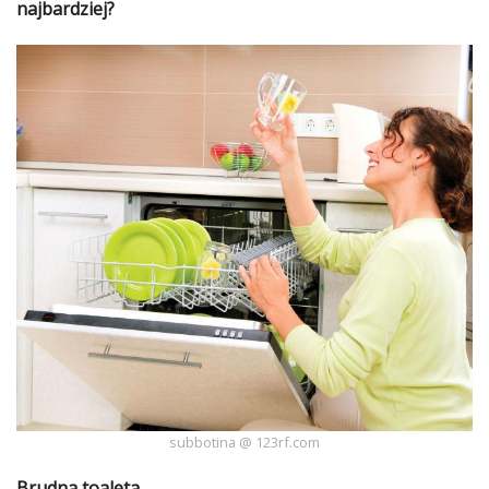
najbardziej?
Ślub
&
Wesele
Moda
Zakupy
Kultura
Porady
ekspertów
Strefa
Blogerek
Konkursy
subbotina @ 123rf.com
Recenzje
Brudna toaleta