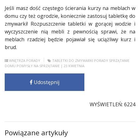
Jeśli masz dość częstego ścierania kurzy na
meblach
w
domu czy też ogrodzie, koniecznie zastosuj tabletkę do
zmywarki! Rozpuszczenie tabletki w gorącej wodzie i
wyczyszczenie nią
mebli
z pewnością sprawi, że na
meblach
rzadziej będzie pojawiał się uciążliwy kurz i
brud.
WNĘTRZA
PORADY
TABLETKI DO ZMYWARKI
PORADY SPRZĄTANIE
DOMU
POMYSŁY NA SPRZĄTANIE
| 23 KWIETNIA
Udostępnij
WYŚWIETLEŃ: 6224
Powiązane artykuły