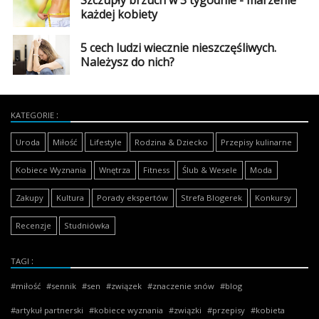
każdej kobiety
5 cech ludzi wiecznie nieszczęśliwych.
Należysz do nich?
KATEGORIE
Uroda
Miłość
Lifestyle
Rodzina & Dziecko
Przepisy kulinarne
Kobiece Wyznania
Wnętrza
Fitness
Ślub & Wesele
Moda
Zakupy
Kultura
Porady ekspertów
Strefa Blogerek
Konkursy
Recenzje
Studniówka
TAGI
miłość
sennik
sen
związek
znaczenie snów
blog
artykuł partnerski
kobiece wyznania
związki
przepisy
kobieta