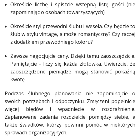
Określcie liczbę i spiszcie wstępną listę gości (nie
Studniówka
zapominając o osobach towarzyszących).
«
Dodaj
Określcie styl przewodni
ślubu
i
wesela
. Czy będzie to
Dodaj
ślub
w stylu vintage, a może romantyczny? Czy raczej
Najlepsze
Dodaj
z dodatkiem przewodniego koloru?
Dodaj
Zawsze negocjujcie ceny. Dzięki temu zaoszczędzicie.
galerię
Pamiętajcie - liczy się każda złotówka. Uwierzcie, że
Dodaj
zaoszczędzone
pieniądze
mogą stanowić pokaźną
artykuł
kwotę.
Podczas
ślubnego
planowania nie zapominajcie o
swoich potrzebach i odpoczynku.
Zmęczeni
popełnicie
więcej błędów i wpadniecie w rozdrażnienie.
Zaplanowane zadania rozdzielcie pomiędzy siebie, a
także świadków, którzy powinni pomóc w niektórych
sprawach organizacyjnych.