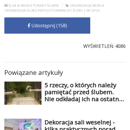
ŚLUB & WESELE
PORADY ŚLUBNE
ORGANIZACJA WESELA
ORGANIZACJA ŚLUBU
PRZYGOTOWANIA DO ŚLUBU
| 08 LIPCA
Udostępnij (158)
WYŚWIETLEŃ: 4086
Powiązane artykuły
5 rzeczy, o których należy
pamiętać przed ślubem.
Nie odkładaj ich na ostatnią
chwilę!
Dekoracja sali weselnej -
kilka praktycznych porad