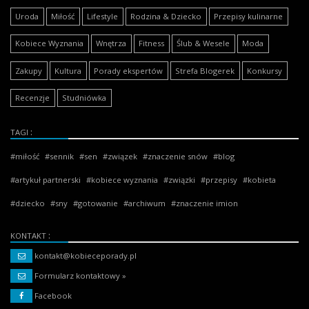
Uroda
Miłość
Lifestyle
Rodzina & Dziecko
Przepisy kulinarne
Kobiece Wyznania
Wnętrza
Fitness
Ślub & Wesele
Moda
Zakupy
Kultura
Porady ekspertów
Strefa Blogerek
Konkursy
Recenzje
Studniówka
TAGI
miłość
sennik
sen
związek
znaczenie snów
blog
artykuł partnerski
kobiece wyznania
związki
przepisy
kobieta
dziecko
sny
gotowanie
archiwum
znaczenie imion
KONTAKT
kontakt@kobieceporady.pl
Formularz kontaktowy »
Facebook