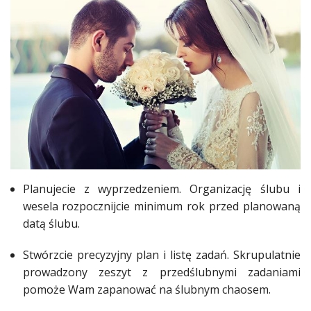
Ślub
&
Wesele
Moda
Zakupy
Kultura
Porady
Planujecie z wyprzedzeniem. Organizację
ślubu
i
ekspertów
wesela
rozpocznijcie minimum rok przed planowaną
Strefa
datą
ślubu
.
Blogerek
Stwórzcie precyzyjny plan i listę zadań. Skrupulatnie
Konkursy
prowadzony zeszyt z przedślubnymi zadaniami
pomoże
Wam zapanować na
ślubnym
chaosem.
Recenzje