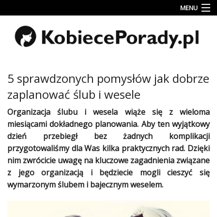
MENU
Uroda
Miłość
Lifestyle
5 sprawdzonych pomysłów jak dobrze
Rodzina
zaplanować ślub i wesele
&
Dziecko
Organizacja
ślubu
i
wesela
wiąże się z wieloma
miesiącami dokładnego planowania. Aby ten wyjątkowy
Przepisy
dzień przebiegł bez żadnych komplikacji
kulinarne
przygotowaliśmy dla Was kilka praktycznych rad. Dzięki
nim zwrócicie uwagę na kluczowe zagadnienia związane
Kobiece
Wyznania
z jego organizacją i będziecie mogli cieszyć się
wymarzonym
ślubem
i bajecznym
weselem
.
Wnętrza
Fitness