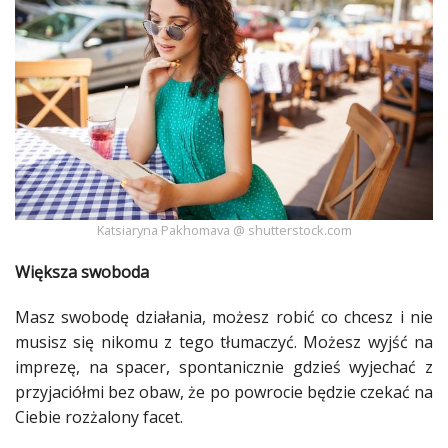
Ślub
&
Wesele
Moda
Zakupy
Kultura
Katsiaryna Pakhomava @ shutterstock.com
Porady
Większa swoboda
ekspertów
Masz swobodę działania, możesz robić co chcesz i nie
Strefa
Blogerek
musisz się nikomu z tego tłumaczyć. Możesz wyjść na
imprezę
, na spacer, spontanicznie gdzieś wyjechać z
Konkursy
przyjaciółmi bez obaw, że po powrocie będzie czekać na
Ciebie rozżalony
facet
.
Recenzje