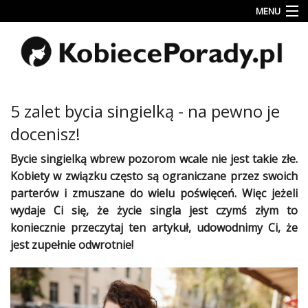
MENU
Uroda
Miłość
Lifestyle
5 zalet bycia singielką - na pewno je
Rodzina
docenisz!
&
Dziecko
Bycie
singielką
wbrew pozorom wcale nie jest takie złe.
Kobiety
w
związku
często są ograniczane przez swoich
Przepisy
parterów i zmuszane do wielu poświęceń. Więc jeżeli
kulinarne
wydaje Ci się, że
życie
singla jest czymś złym to
koniecznie przeczytaj ten artykuł, udowodnimy Ci, że
Kobiece
Wyznania
jest zupełnie odwrotnie!
Wnętrza
Fitness