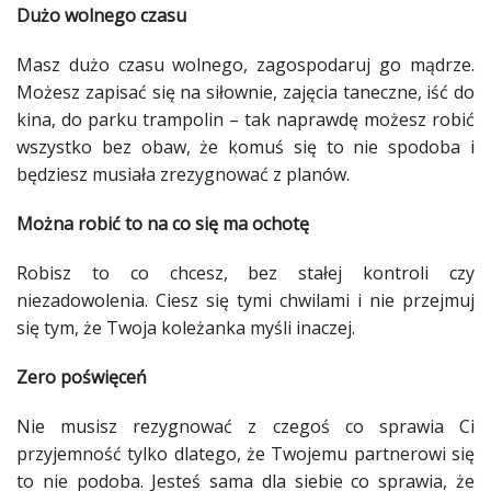
Dużo wolnego czasu
Studniówka
Masz dużo czasu wolnego, zagospodaruj go mądrze.
«
Dodaj
Możesz zapisać się na
siłownie
, zajęcia taneczne, iść do
Dodaj
kina, do parku trampolin – tak naprawdę możesz robić
Najlepsze
Dodaj
wszystko bez obaw, że komuś się to nie spodoba i
będziesz musiała zrezygnować z planów.
Dodaj
galerię
Można robić to na co się ma ochotę
Dodaj
artykuł
Robisz to co chcesz, bez stałej kontroli czy
niezadowolenia. Ciesz się tymi chwilami i nie przejmuj
się tym, że Twoja koleżanka myśli inaczej.
Zero poświęceń
Nie musisz rezygnować z czegoś co sprawia Ci
przyjemność tylko dlatego, że Twojemu partnerowi się
to nie podoba. Jesteś sama dla siebie co sprawia, że