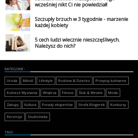
wcześniej nikt Ci nie powiedział!
Szczupły brzuch w 3 tygodnie - marzenie
każdej kobiety
5 cech ludzi wiecznie nieszczęśliwych.
Należysz do nich?
KATEGORIE
Uroda
Miłość
Lifestyle
Rodzina & Dziecko
Przepisy kulinarne
Kobiece Wyznania
Wnętrza
Fitness
Ślub & Wesele
Moda
Zakupy
Kultura
Porady ekspertów
Strefa Blogerek
Konkursy
Recenzje
Studniówka
TAGI