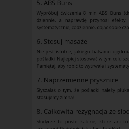
5. ABS Buns
Wypróbuj
ćwiczenia
8 min ABS Buns (do
dziennie, a naprawdę przynosi efekty.
systematycznie, codziennie, dając sobie cza
6. Stosuj masaże
Nie jest istotne, jakiego balsamu ujędrn
pośladki. Najlepiej stosować w tym celu s
Pamiętaj, aby robić to wytrwale i systematy
7. Naprzemienne prysznice
Słyszałaś o tym, że pośladki należy płu
stosujemy zimną!
8. Całkowita rezygnacja ze sło
Słodycze to puste kalorie, które ani tr
zrezygnuj. Podobnie jak z fast-foodów!