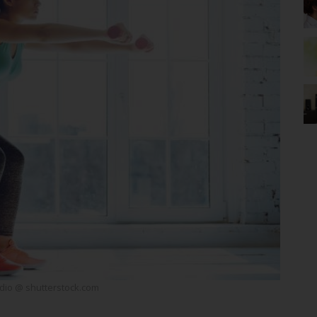
dio @ shutterstock.com