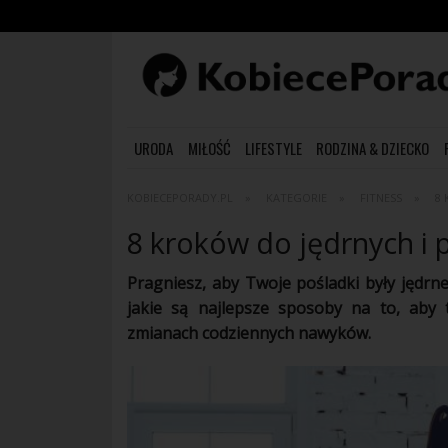
URODA
MIŁOŚĆ
LIFESTYLE
RODZINA & DZIECKO
KOBIECEPORADY.PL
KATEGORIE
FITNESS
8
8 kroków do jędrnych i
Pragniesz, aby Twoje pośladki były jędrne
jakie są najlepsze sposoby na to, aby
zmianach codziennych
nawyków
.