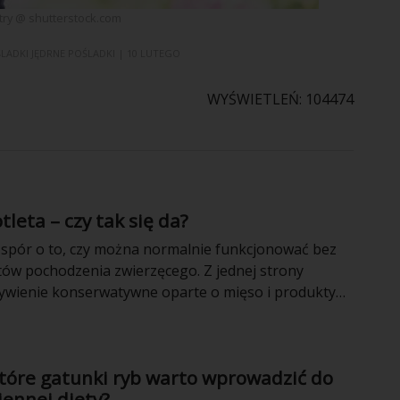
itry @ shutterstock.com
ŚLADKI
JĘDRNE POŚLADKI
| 10 LUTEGO
WYŚWIETLEŃ: 104474
tleta – czy tak się da?
spór o to, czy można normalnie funkcjonować bez
tów pochodzenia zwierzęcego. Z jednej strony
wienie konserwatywne oparte o mięso i produkty
rugiej teoriom tym zaprzeczają sportowcy
weganie i ich rosnąca grupa w społeczeństwie na co
t dość emocjonalny, a więc warto usunąć z niego
które gatunki ryb warto wprowadzić do
 emocje i skupić się jedynie na faktach.
iennej diety?