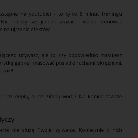
stępne na youtubie) - to tylko 8 minut
treningu
 Nie należy się jednak zrażać i warto trenować
s na ujrzenie efektów.
iającego używasz, ale to, czy odpowiednio masujesz
zorstką gąbkę i masować pośladki ruchami okrężnymi.
cznie!
kać raz ciepłą, a raz zimną wodą? Na koniec zawsze
dyczy
ochę nie służą Twojej sylwetce. Koniecznie z nich