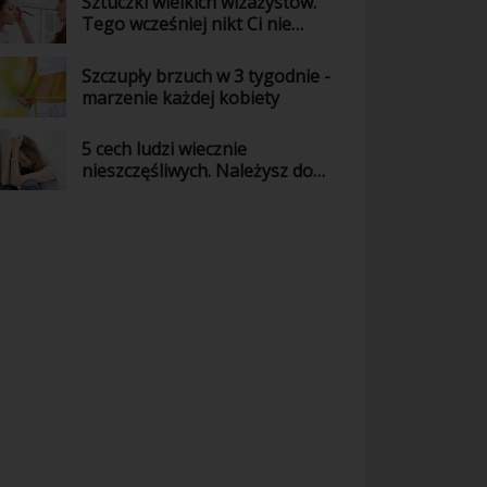
Sztuczki wielkich wizażystów.
Tego wcześniej nikt Ci nie
powiedział!
Szczupły brzuch w 3 tygodnie -
marzenie każdej kobiety
5 cech ludzi wiecznie
nieszczęśliwych. Należysz do
nich?