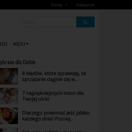
Dodaj
Najlepsze
Dodaj galerię
Dodaj artykuł
SELE
WIĘCEJ
ybrane dla Ciebie
8 błędów, które sprawiają, że
sprzątanie ciągnie się w
nieskończoność
7 najpiękniejszych imion dla
Twojej córki
Dlaczego powinnaś jeść jabłko
każdego dnia? Poznaj
niesamowite właściwości tego
owocu