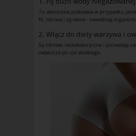
1. Pij dużo wody niegazowanej
To absolutna podstawa w przypadku jakiej
fit,
zdrowa
i zgrabna - nawadniaj organizm.
2. Włącz do
diety
warzywa
i ow
Są
zdrowe
, niskokaloryczne i pozwalają z
zwłaszcza po coś słodkiego.