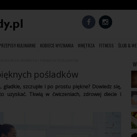
PRZEPISY KULINARNE
KOBIECE WYZNANIA
WNĘTRZA
FITNESS
ŚLUB & WE
 KROKÓW DO JĘDRNYCH I PIĘKNYCH POŚLADKÓW
W
 pięknych pośladków
, gładkie, szczupłe i po prostu piękne? Dowiedz się,
 to uzyskać. Tkwią w
ćwiczeniach
,
zdrowej
diecie i