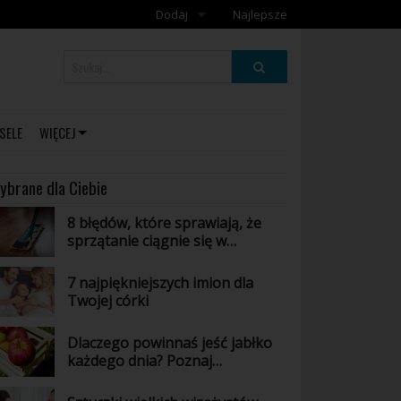
Dodaj
Najlepsze
Dodaj galerię
Dodaj artykuł
SELE
WIĘCEJ
ybrane dla Ciebie
8 błędów, które sprawiają, że
sprzątanie ciągnie się w
nieskończoność
7 najpiękniejszych imion dla
Twojej córki
Dlaczego powinnaś jeść jabłko
każdego dnia? Poznaj
niesamowite właściwości tego
owocu