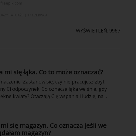
freepik.com
UAŻY
TATUAŻE
| 17 CZERWCA
WYŚWIETLEŃ: 9967
ła mi się łąka. Co to może oznaczać?
naczenie. Zastanów się, czy nie pracujesz zbyt
bny Ci odpoczynek. Co oznacza łąka we śnie, gdy
iękne kwiaty? Otaczają Cię wspaniali ludzie, na
liczyć w każdej sytuacji. Gdy leżysz na niej, czekają
e problemy w pracy, jednak uporasz się z nimi bardzo
ł mi się magazyn. Co oznacza jeśli we
lądałam magazyn?