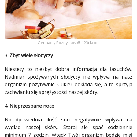
Gennadiy Poznyakov @ 123rf.com
3.
Zbyt wiele słodyczy
Niestety to niezbyt dobra informacja dla łasuchów.
Nadmiar spożywanych
słodyczy
nie wpływa na nasz
organizm pozytywnie.
Cukier
odkłada się, a to sprzyja
zachwianiu się sprężystości naszej
skóry
.
4.
Nieprzespane noce
Nieodpowiednia ilość snu negatywnie wpływa na
wygląd
naszej
skóry
. Staraj się spać codziennie
minimum 7 godzin. Wtedy Twój organizm będzie miał