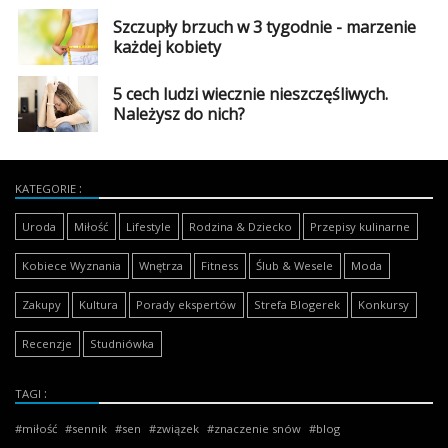
Szczupły brzuch w 3 tygodnie - marzenie
każdej kobiety
5 cech ludzi wiecznie nieszczęśliwych.
Należysz do nich?
KATEGORIE
Uroda
Miłość
Lifestyle
Rodzina & Dziecko
Przepisy kulinarne
Kobiece Wyznania
Wnętrza
Fitness
Ślub & Wesele
Moda
Zakupy
Kultura
Porady ekspertów
Strefa Blogerek
Konkursy
Recenzje
Studniówka
TAGI
miłość
sennik
sen
związek
znaczenie snów
blog