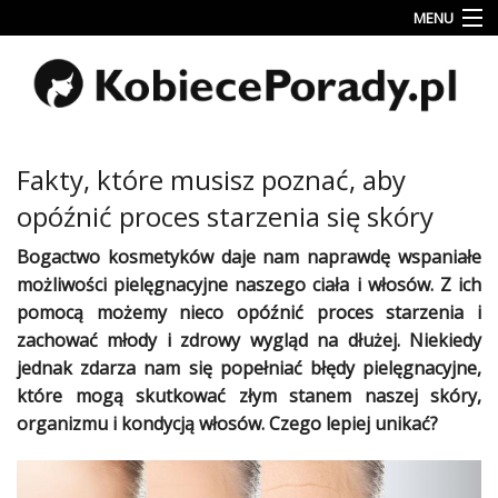
MENU
Uroda
Miłość
Lifestyle
Fakty, które musisz poznać, aby
Rodzina
opóźnić proces starzenia się skóry
&
Dziecko
Bogactwo
kosmetyków
daje nam naprawdę wspaniałe
możliwości pielęgnacyjne naszego
ciała
i
włosów
. Z ich
Przepisy
pomocą
możemy nieco opóźnić
proces starzenia
i
kulinarne
zachować młody i
zdrowy
wygląd
na dłużej. Niekiedy
jednak zdarza nam się popełniać błędy pielęgnacyjne,
Kobiece
Wyznania
które mogą skutkować złym stanem naszej
skóry
,
organizmu i kondycją
włosów
. Czego lepiej unikać?
Wnętrza
Fitness