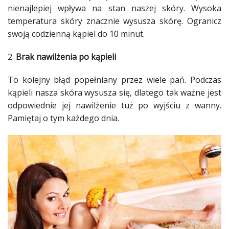
nienajlepiej wpływa na stan naszej
skóry
. Wysoka
Studniówka
temperatura
skóry
znacznie wysusza
skórę
. Ogranicz
«
swoją codzienną
kąpiel
do 10 minut.
Dodaj
Dodaj
2.
Brak nawilżenia po kąpieli
Najlepsze
Dodaj
To kolejny błąd popełniany przez wiele pań. Podczas
Dodaj
kąpieli
nasza
skóra
wysusza się, dlatego tak ważne jest
galerię
odpowiednie jej nawilżenie tuż po wyjściu z wanny.
Dodaj
Pamiętaj o tym każdego dnia.
artykuł