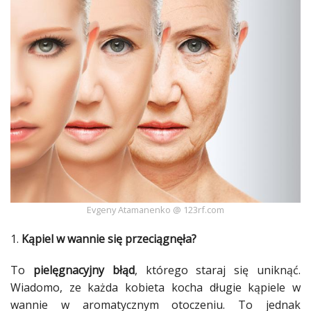
Ślub
&
Wesele
Moda
Zakupy
Kultura
Porady
ekspertów
Evgeny Atamanenko @ 123rf.com
Strefa
Blogerek
1.
Kąpiel w wannie się przeciągnęła?
Konkursy
To
pielęgnacyjny błąd
, którego staraj się uniknąć.
Wiadomo, ze każda
kobieta
kocha długie
kąpiele
w
Recenzje
wannie w aromatycznym otoczeniu. To jednak