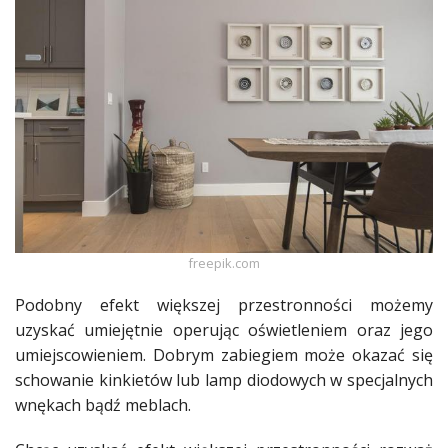
Ślub
&
Wesele
Moda
Zakupy
Kultura
Porady
freepik.com
ekspertów
Podobny efekt większej przestronności możemy
Strefa
uzyskać umiejętnie operując oświetleniem oraz jego
Blogerek
umiejscowieniem. Dobrym zabiegiem może okazać się
schowanie kinkietów lub lamp diodowych w specjalnych
Konkursy
wnękach bądź
meblach
.
Recenzje