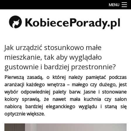
MENU
Uroda
Miłość
Lifestyle
Jak urządzić stosunkowo małe
Rodzina
mieszkanie, tak aby wyglądało
&
gustownie i bardziej przestronnie?
Dziecko
Pierwszą zasadą, o której należy pamiętać podczas
Przepisy
aranżacji każdego
wnętrza
– małego czy dużego, jest
kulinarne
wybór odpowiedniej palety barw. Jasne i stonowane
Kobiece
kolory sprawią, że nawet mała
kuchnia
czy salon
Wyznania
nabiorą bardziej eleganckiego
wyglądu
i staną się
optycznie większe.
Wnętrza
Fitness