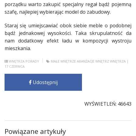
porządku
warto
zakupić
specjalny regał bądź pojemną
szafę, najlepiej wybierając model do zabudowy.
Staraj się umiejscawiać obok siebie
meble
o podobnej
bądź jednakowej wysokości. Taka skrupulatność da
nam dodatkowy efekt ładu w kompozycji wystroju
mieszkania
.
WNĘTRZA
PORADY
MAŁE WNĘTRZE
ARANŻACJE WNĘTRZ
WNĘTRZA
|
17 CZERWCA
Udostępnij
WYŚWIETLEŃ: 46643
Powiązane artykuły