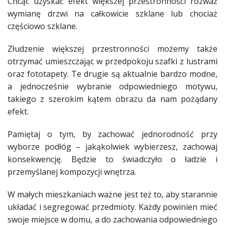
Chcąc uzyskać efekt większej przestronności rozważ
Studniówka
wymianę drzwi na całkowicie szklane lub chociaż
częściowo szklane.
«
Dodaj
Dodaj
Złudzenie większej przestronności możemy także
Najlepsze
otrzymać umieszczając w przedpokoju szafki z lustrami
Dodaj
oraz fototapety. Te drugie są aktualnie bardzo modne,
Dodaj
a jednocześnie wybranie odpowiedniego motywu,
galerię
takiego z szerokim kątem obrazu da nam pożądany
Dodaj
efekt.
artykuł
Pamiętaj o tym, by zachować jednorodność przy
wyborze podłóg – jakąkolwiek wybierzesz, zachowaj
konsekwencję. Będzie to świadczyło o ładzie i
przemyślanej kompozycji
wnętrza
.
W małych
mieszkaniach
ważne jest też to, aby starannie
układać i segregować przedmioty. Każdy powinien mieć
swoje miejsce w domu, a do zachowania odpowiedniego