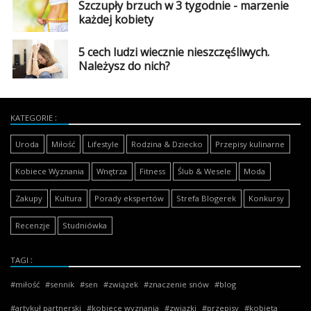
Szczupły brzuch w 3 tygodnie - marzenie
każdej kobiety
5 cech ludzi wiecznie nieszczęśliwych.
Należysz do nich?
KATEGORIE
Uroda
Miłość
Lifestyle
Rodzina & Dziecko
Przepisy kulinarne
Kobiece Wyznania
Wnętrza
Fitness
Ślub & Wesele
Moda
Zakupy
Kultura
Porady ekspertów
Strefa Blogerek
Konkursy
Recenzje
Studniówka
TAGI
miłość
sennik
sen
związek
znaczenie snów
blog
artykuł partnerski
kobiece wyznania
związki
przepisy
kobieta