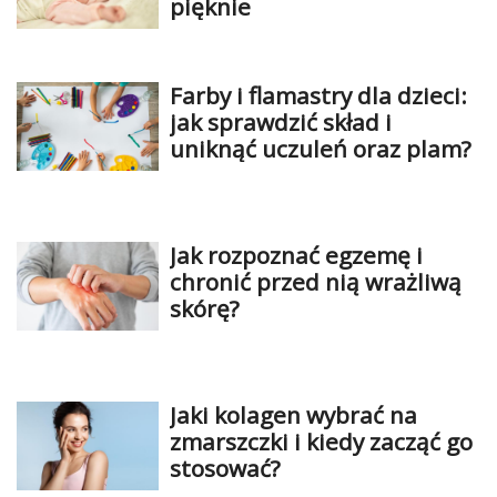
pięknie
Ślub
&
Wesele
Farby i flamastry dla dzieci:
jak sprawdzić skład i
Moda
uniknąć uczuleń oraz plam?
Zakupy
Kultura
Jak rozpoznać egzemę i
chronić przed nią wrażliwą
Porady
skórę?
ekspertów
Strefa
Blogerek
Jaki kolagen wybrać na
Konkursy
zmarszczki i kiedy zacząć go
stosować?
Recenzje