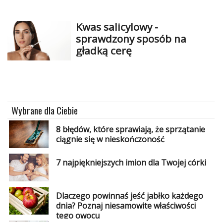
Studniówka
Kwas salicylowy -
«
Dodaj
sprawdzony sposób na
Dodaj
gładką cerę
Najlepsze
Dodaj
Dodaj
galerię
Wybrane dla Ciebie
Dodaj
artykuł
8 błędów, które sprawiają, że sprzątanie
ciągnie się w nieskończoność
7 najpiękniejszych imion dla Twojej córki
Dlaczego powinnaś jeść jabłko każdego
dnia? Poznaj niesamowite właściwości
tego owocu