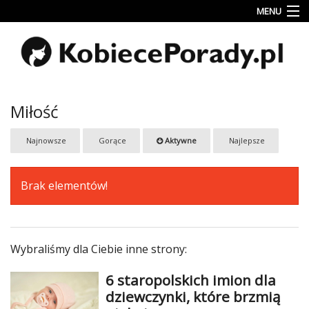
MENU
Uroda
Miłość
Lifestyle
Miłość
Rodzina
Najnowsze
Gorące
Aktywne
Najlepsze
&
Dziecko
Brak elementów!
Przepisy
kulinarne
Kobiece
Wyznania
Wybraliśmy dla Ciebie inne strony:
Wnętrza
6 staropolskich imion dla
dziewczynki, które brzmią
Fitness