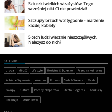
Sztuczki wielkich wizażystów. Tego
wcześniej nikt Ci nie powiedział!
Szczupły brzuch w 3 tygodnie - marzenie
każdej kobiety
5 cech ludzi wiecznie nieszczęśliwych.
Należysz do nich?
KATEGORIE
Uroda
Miłość
Lifestyle
Rodzina & Dziecko
Przepisy kulinarne
Kobiece Wyznania
Wnętrza
Fitness
Ślub & Wesele
Moda
Zakupy
Kultura
Porady ekspertów
Strefa Blogerek
Konkursy
Recenzje
Studniówka