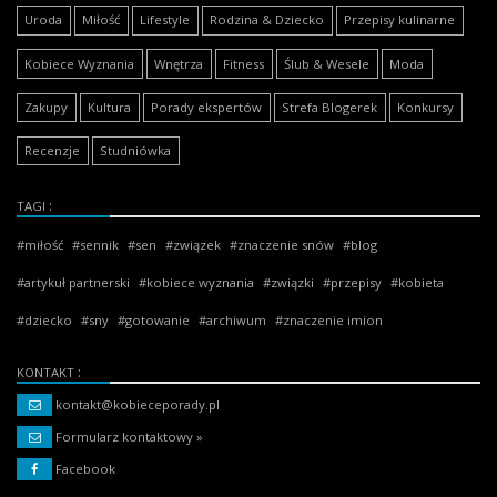
Uroda
Miłość
Lifestyle
Rodzina & Dziecko
Przepisy kulinarne
Kobiece Wyznania
Wnętrza
Fitness
Ślub & Wesele
Moda
Zakupy
Kultura
Porady ekspertów
Strefa Blogerek
Konkursy
Recenzje
Studniówka
TAGI
miłość
sennik
sen
związek
znaczenie snów
blog
artykuł partnerski
kobiece wyznania
związki
przepisy
kobieta
dziecko
sny
gotowanie
archiwum
znaczenie imion
KONTAKT
kontakt@kobieceporady.pl
Formularz kontaktowy »
Facebook