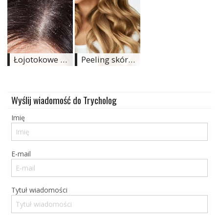
Ślub
&
Wesele
Łojotokowe Zapalenie Skóry Głowy (ŁZS) - Co to jest? Jak ją pielęgnować?
Peeling skóry głowy - kompendium wiedzy
Moda
Zakupy
Wyślij wiadomość do Trycholog
Kultura
Imię
Porady
ekspertów
E-mail
Strefa
Blogerek
Konkursy
Tytuł wiadomości
Recenzje