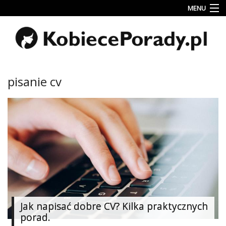
MENU
Uroda
Miłość
Lifestyle
pisanie cv
Rodzina
&
Dziecko
Przepisy
kulinarne
Kobiece
Wyznania
Wnętrza
Jak napisać dobre CV? Kilka praktycznych
porad.
Fitness