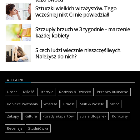
Sztuczki wielkich wizażystów. Tego
wcześniej nikt Ci nie powiedział!
Szczupły brzuch w 3 tygodnie - marzenie
każdej kobiety
5 cech ludzi wiecznie nieszczęśliwych.
Należysz do nich?
KATEGORIE
Uroda
Miłość
Lifestyle
Rodzina & Dziecko
Przepisy kulinarne
Kobiece Wyznania
Wnętrza
Fitness
Ślub & Wesele
Moda
Zakupy
Kultura
Porady ekspertów
Strefa Blogerek
Konkursy
Recenzje
Studniówka