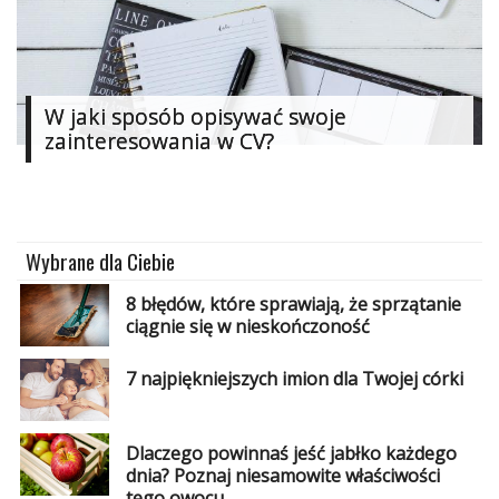
Studniówka
«
Dodaj
Dodaj
W jaki sposób opisywać swoje
Najlepsze
zainteresowania w CV?
Dodaj
Dodaj
galerię
Dodaj
Wybrane dla Ciebie
artykuł
8 błędów, które sprawiają, że sprzątanie
ciągnie się w nieskończoność
7 najpiękniejszych imion dla Twojej córki
Dlaczego powinnaś jeść jabłko każdego
dnia? Poznaj niesamowite właściwości
tego owocu