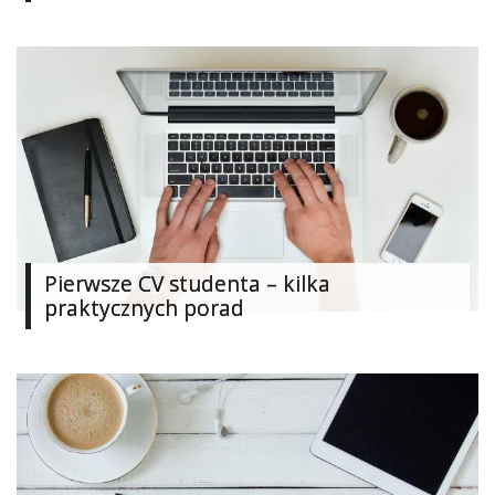
Ślub
&
Wesele
Moda
Zakupy
Kultura
Pierwsze CV studenta – kilka
Porady
ekspertów
praktycznych porad
Strefa
Blogerek
Konkursy
Recenzje