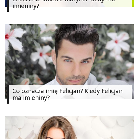
imieniny?
Studniówka
«
Dodaj
Dodaj
Najlepsze
Dodaj
Dodaj
galerię
Dodaj
artykuł
Co oznacza imię Felicjan? Kiedy Felicjan
ma imieniny?