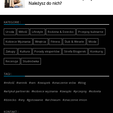
Należysz do nich?
KATEGORIE
Uroda
Miłość
Lifestyle
Rodzina & Dziecko
Przepisy kulinarne
Kobiece Wyznania
Wnętrza
Fitness
Ślub & Wesele
Moda
Zakupy
Kultura
Porady ekspertów
Strefa Blogerek
Konkursy
Recenzje
Studniówka
TAGI
miłość
sennik
sen
związek
znaczenie snów
blog
artykuł partnerski
kobiece wyznania
związki
przepisy
kobieta
dziecko
sny
gotowanie
archiwum
znaczenie imion
KONTAKT