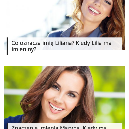
Ślub
&
Wesele
Moda
Co oznacza imię Liliana? Kiedy Lilia ma
Zakupy
imieniny?
Kultura
Porady
ekspertów
Strefa
Blogerek
Konkursy
Recenzje
Znaczenie imienia Maryna. Kiedy ma