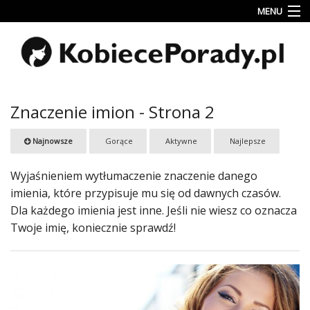
MENU
Uroda
Miłość
Lifestyle
Znaczenie imion - Strona 2
Rodzina
Najnowsze
Gorące
Aktywne
Najlepsze
&
Dziecko
Wyjaśnieniem wytłumaczenie znaczenie danego
Przepisy
imienia, które przypisuje mu się od dawnych czasów.
kulinarne
Dla każdego imienia jest inne. Jeśli nie wiesz co oznacza
Twoje imię, koniecznie sprawdź!
Kobiece
Wyznania
Wnętrza
Fitness