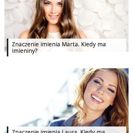
Ślub
&
Wesele
Moda
Znaczenie imienia Marta. Kiedy ma
Zakupy
imieniny?
Kultura
Porady
ekspertów
Strefa
Blogerek
Konkursy
Recenzje
Znaczenie imienia Laura. Kiedy ma