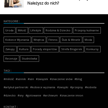
Należysz do nich?
KATEGORIE
Uroda
Miłość
Lifestyle
Rodzina & Dziecko
Przepisy kulinarne
Kobiece Wyznania
Wnętrza
Fitness
Ślub & Wesele
Moda
Zakupy
Kultura
Porady ekspertów
Strefa Blogerek
Konkursy
Recenzje
Studniówka
TAGI
miłość
sennik
sen
związek
znaczenie snów
blog
artykuł partnerski
kobiece wyznania
związki
przepisy
kobieta
dziecko
sny
gotowanie
archiwum
znaczenie imion
KONTAKT