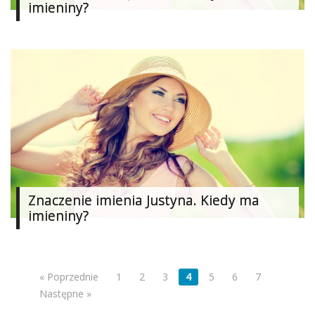
imieniny?
Znaczenie imienia Justyna. Kiedy ma
imieniny?
« Poprzednie
1
2
3
4
5
6
7
Następne »