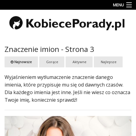
MENU
Uroda
Miłość
Lifestyle
Znaczenie imion - Strona 3
Rodzina
Najnowsze
Gorące
Aktywne
Najlepsze
&
Dziecko
Wyjaśnieniem wytłumaczenie znaczenie danego
Przepisy
imienia, które przypisuje mu się od dawnych czasów.
kulinarne
Dla każdego imienia jest inne. Jeśli nie wiesz co oznacza
Twoje imię, koniecznie sprawdź!
Kobiece
Wyznania
Wnętrza
Fitness