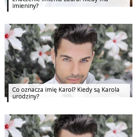
imieniny?
Studniówka
«
Dodaj
Dodaj
Najlepsze
Dodaj
Dodaj
galerię
Dodaj
artykuł
Co oznacza imię Karol? Kiedy są Karola
urodziny?