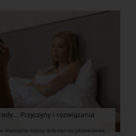
rady... Przyczyny i rozwiązania
Niemoc w łóżku czasami dotyczy panów. Mężczyźni, którzy dotknięci są jakimikolwiek problemami seksualnymi, niechętnie o tym rozmawiają. Jednocześnie są zmuszeni do konfrontacji z rzeczywistością, bowiem nie wszystko da się ukryć. Warto z mężczyzną rozmawiać o takich problemach i jednocześnie go nie napadać. Pamiętaj, że pewne niedostatki seksualne pojawiają się również u Pań.