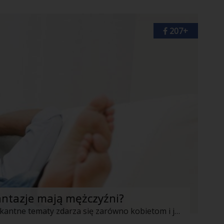
207+
fantazje mają mężczyźni?
Nie ukrywajmy, że fantazjowanie na pikantne tematy zdarza się zarówno kobietom i jak i mężczyznom. Panie marzą o jednych prawach, mężczyźni o innych. Bywa, że fantazje te spotykają się we wspólnym punkcie, przez co dzięki nim możecie rozpalić znów na nowo namiętność w Waszym związku i dodać do niego powiew świeżości w tych sprawach. Niektóre z takich fantazji erotycznych pokrywają się z fantazjami naszych partnerek. Warto więc o tym szczerze rozmawiać w związku. Być może czeka nas więc sporo przyjemności.