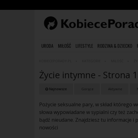
URODA
MIŁOŚĆ
LIFESTYLE
RODZINA & DZIECKO
KOBIECEPORADY.PL
KATEGORIE
MIŁOŚĆ
ŻY
Życie intymne - Strona 1
Najnowsze
Gorące
Aktywne
N
Pożycie seksualne pary, w skład którego w
słowa wypowiadane w sypialni czy też zac
bądź nieudane. Znajdziesz tu informacje i 
nowości