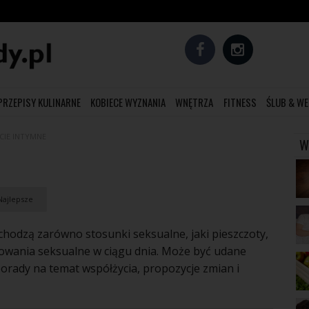
PRZEPISY KULINARNE
KOBIECE WYZNANIA
WNĘTRZA
FITNESS
ŚLUB & WE
CIE INTYMNE
W
ajlepsze
chodzą zarówno stosunki seksualne, jaki pieszczoty,
howania seksualne w ciągu dnia. Może być udane
porady na temat współżycia, propozycje zmian i