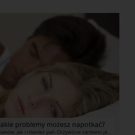
 Jakie problemy możesz napotkać?
Zaburzenia seksualne są domeną tak panów, jak i również pań. Oczywiście zarówno płeć piękna, jak i płeć przeciwna mają zupełnie różne problemy, choć te czasami spotykają się we wspólnych punktach. Pozbycie się zaburzeń często jest możliwe bez pomocy leków i lekarzy, ale w niektórych sytuacjach niestety nie unikniemy konsultacji medycznej z profesjonalistą zajmującym się takimi kwestiami. W większości takich problemów warto jednak zacząć od sprawdzenia czy pomogą nam domowe sposoby.