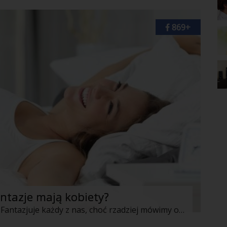
869+
antazje mają kobiety?
Fantazje erotyczne nie są niczym złym. Fantazjuje każdy z nas, choć rzadziej mówimy o tym głośno. Często jednak fantazjowanie w naszym związku możemy zamienić w czyny. Kilka lat ze sobą, a także ewidentne postępujące znudzenie seksem i bliskością sprawiają, że znacznie chętniej otwieramy się na fantazje erotyczne i chętniej z nich korzystamy w naszym codziennym pożyciu. Wielu facetów pojęcia nie ma jak ciekawe bywają kobiece fantazje. Ich zrealizowanie będzie przyjemne tak dla niej, jak i dla niego, a także na nowo rozpali gasnącą między wami namiętność. Po prostu uwolnijcie nieco wyobraźnię. Oto o czym często fantazjują kobiety.