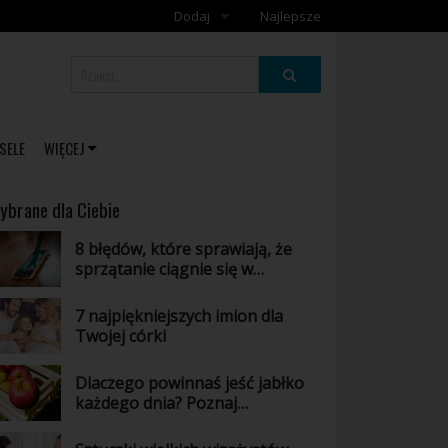
Dodaj
Najlepsze
Dodaj galerię
Dodaj artykuł
SELE
WIĘCEJ
ybrane dla Ciebie
8 błędów, które sprawiają, że
sprzątanie ciągnie się w
nieskończoność
7 najpiękniejszych imion dla
Twojej córki
Dlaczego powinnaś jeść jabłko
każdego dnia? Poznaj
niesamowite właściwości tego
owocu