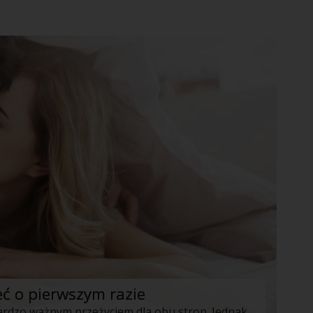
eć o pierwszym razie
Przeżycie tego pierwszego razu jest bardzo ważnym przeżyciem dla obu stron. Jednak dziewczyny mają swoje oczekiwania, pytania niewiadome, a chłopy swoje. Wiadomo, że dla każdego, kto jeszcze pierwszego stosunku nie przeżył, jest to coś nowego, nieznanego – nie wiadomo kompletnie, czego się spodziewać. Dlatego właśnie dziś postanowiliśmy przybliżyć Wam szereg najbardziej istotnych kwestii.