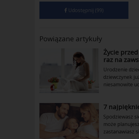
Udostępnij (99)
Powiązane artykuły
Życie przed 
raz na zaws
Urodzenie dzie
dziewczynek już
niesamowite ucz
ciąży wiele rze
7 najpiękni
Spodziewasz się
może planujesz 
zastanawiasz s