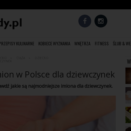
PRZEPISY KULINARNE
KOBIECE WYZNANIA
WNĘTRZA
FITNESS
ŚLUB & WE
ECKO
CIĄŻA
DZIECKO
W
WCZYNEK
mion w Polsce dla dziewczynek
awdź jakie są najmodniejsze
imiona dla dziewczynek
.