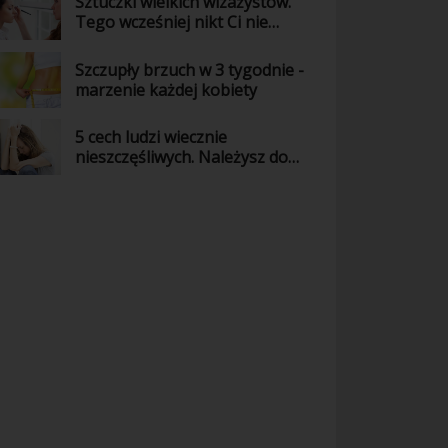
Sztuczki wielkich wizażystów.
Tego wcześniej nikt Ci nie
powiedział!
Szczupły brzuch w 3 tygodnie -
marzenie każdej kobiety
5 cech ludzi wiecznie
nieszczęśliwych. Należysz do
nich?