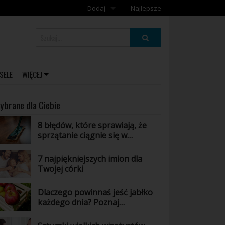
Dodaj
Najlepsze
Dodaj galerię
Dodaj artykuł
SELE
WIĘCEJ
ybrane dla Ciebie
8 błędów, które sprawiają, że
sprzątanie ciągnie się w
nieskończoność
7 najpiękniejszych imion dla
Twojej córki
Dlaczego powinnaś jeść jabłko
każdego dnia? Poznaj
niesamowite właściwości tego
owocu