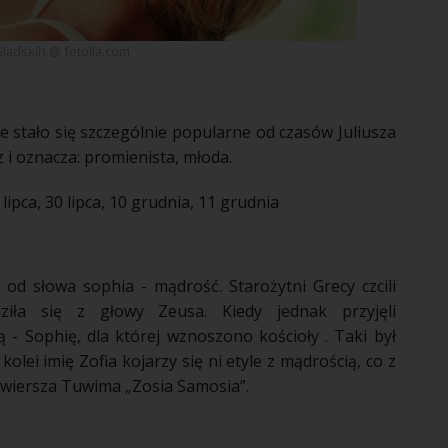
Gladskih @ fotolia.com
e stało się szczególnie popularne od czasów Juliusza
z i oznacza: promienista, młoda.
lipca, 30 lipca, 10 grudnia, 11 grudnia
 od słowa sophia - mądrość. Starożytni Grecy czcili
ziła się z głowy Zeusa. Kiedy jednak przyjęli
ą - Sophię, dla której wznoszono kościoły . Taki był
kolei imię Zofia kojarzy się ni etyle z mądrością, co z
 wiersza Tuwima „Zosia Samosia”.