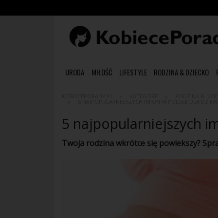
URODA
MIŁOŚĆ
LIFESTYLE
RODZINA & DZIECKO
KOBIECEPORADY.PL
KATEGORIE
RODZINA & DZI
5 NAJPOPULARNIEJSZYCH IMION W POLSCE DLA DZIE
5 najpopularniejszych i
Twoja
rodzina
wkrótce się powiekszy? Spr