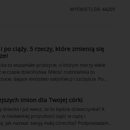
WYŚWIETLEŃ: 44209
i po ciąży. 5 rzeczy, które zmienią się
ze!
cka to wspaniałe przeżycie, o którym marzy wiele
 w czasie dzieciństwa. Miłość rodzicielska to
ucie, dające mnóstwo satysfakcji i szczęścia. Po
czy zmienia się bezpowrotnie.
ejszych imion dla Twojej córki
 dziecka i już wiesz, że to będzie dziewczynka? A
w niedalekiej przyszłości zajść w ciążę i
ię, jak nazwać swoją małą córeczkę? Podpowiadamy,