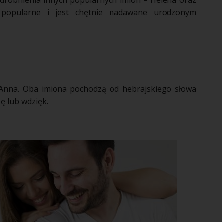
drobnienia innych popularnych
imion
– Helena oraz
 popularne i jest chętnie nadawane
urodzonym
 Anna. Oba
imiona
pochodzą od hebrajskiego słowa
ę lub wdzięk.