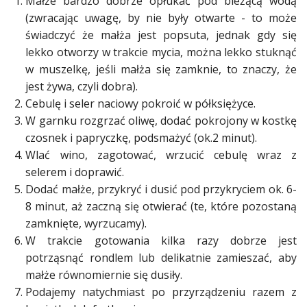
Małże bardzo dobrze opłukać pod bieżącą wodą
Studniówka
(zwracając uwagę, by nie były otwarte - to może
świadczyć że małża jest popsuta, jednak gdy się
«
Dodaj
lekko otworzy w trakcie mycia, można lekko stuknąć
Dodaj
w muszelkę, jeśli małża się zamknie, to znaczy, że
Najlepsze
jest żywa, czyli dobra).
Dodaj
Cebulę i seler naciowy pokroić w półksiężyce.
Dodaj
W garnku rozgrzać oliwę, dodać pokrojony w kostkę
galerię
czosnek
i papryczkę, podsmażyć (ok.2 minut).
Dodaj
Wlać
wino
, zagotować, wrzucić cebulę wraz z
artykuł
selerem i doprawić.
Dodać małże, przykryć i dusić pod przykryciem ok. 6-
8 minut, aż zaczną się otwierać (te, które pozostaną
zamknięte, wyrzucamy).
W trakcie
gotowania
kilka razy dobrze jest
potrząsnąć rondlem lub delikatnie zamieszać, aby
małże równomiernie się dusiły.
Podajemy natychmiast po przyrządzeniu razem z