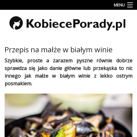
MENU
Uroda
Miłość
Lifestyle
Przepis na małże w białym winie
Rodzina
Szybkie, proste a zarazem pyszne równie dobrze
&
sprawdza się jako
danie
główne lub
przekąska
to nic
Dziecko
innego jak małże w białym winie z lekko ostrym
Przepisy
posmakiem.
kulinarne
Kobiece
Wyznania
Wnętrza
Fitness