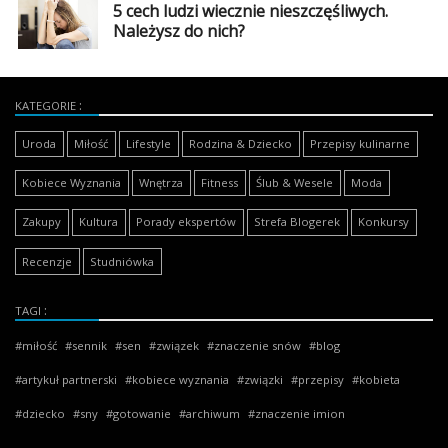
5 cech ludzi wiecznie nieszczęśliwych.
Należysz do nich?
KATEGORIE
Uroda
Miłość
Lifestyle
Rodzina & Dziecko
Przepisy kulinarne
Kobiece Wyznania
Wnętrza
Fitness
Ślub & Wesele
Moda
Zakupy
Kultura
Porady ekspertów
Strefa Blogerek
Konkursy
Recenzje
Studniówka
TAGI
miłość
sennik
sen
związek
znaczenie snów
blog
artykuł partnerski
kobiece wyznania
związki
przepisy
kobieta
dziecko
sny
gotowanie
archiwum
znaczenie imion