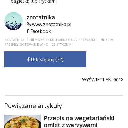
bagietką lub frytkami.
znotatnika
www.znotatnika.pl
Facebook
ZNOTATNIKA
PRZEPISY KULINARNE
OBIAD
PRZEKĄSKI
BLOG
PRZEPISY
GOTOWANIE
WINO
| 23 STYCZNIA
Udostępnij (37)
WYŚWIETLEŃ: 9018
Powiązane artykuły
Przepis na wegetariański
omlet z warzywami