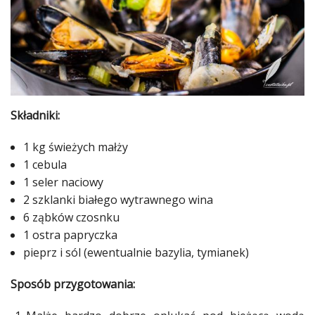
Ślub
&
Wesele
Moda
Składniki:
Zakupy
1 kg świeżych małży
Kultura
1 cebula
Porady
1 seler naciowy
ekspertów
2 szklanki białego wytrawnego wina
6 ząbków czosnku
Strefa
1 ostra papryczka
Blogerek
pieprz i sól (ewentualnie
bazylia
, tymianek)
Konkursy
Sposób przygotowania:
Recenzje