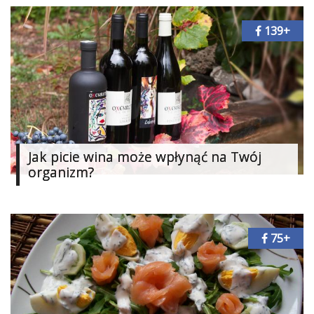
Ślub
139+
&
Wesele
Moda
Zakupy
Kultura
Jak picie wina może wpłynąć na Twój
organizm?
Porady
ekspertów
Strefa
75+
Blogerek
Konkursy
Recenzje