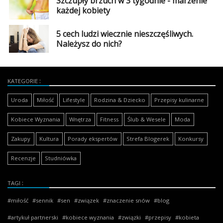
Szczupły brzuch w 3 tygodnie - marzenie
każdej kobiety
5 cech ludzi wiecznie nieszczęśliwych.
Należysz do nich?
KATEGORIE
Uroda
Miłość
Lifestyle
Rodzina & Dziecko
Przepisy kulinarne
Kobiece Wyznania
Wnętrza
Fitness
Ślub & Wesele
Moda
Zakupy
Kultura
Porady ekspertów
Strefa Blogerek
Konkursy
Recenzje
Studniówka
TAGI
miłość
sennik
sen
związek
znaczenie snów
blog
artykuł partnerski
kobiece wyznania
związki
przepisy
kobieta