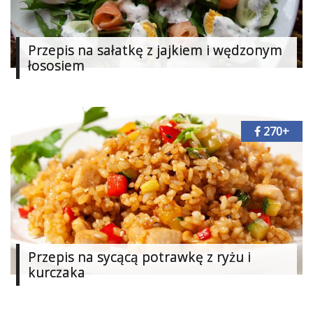
Studniówka
«
Dodaj
Przepis na sałatkę z jajkiem i wędzonym
Dodaj
łososiem
Najlepsze
Dodaj
Dodaj
galerię
270+
Dodaj
artykuł
Przepis na sycącą potrawkę z ryżu i
kurczaka