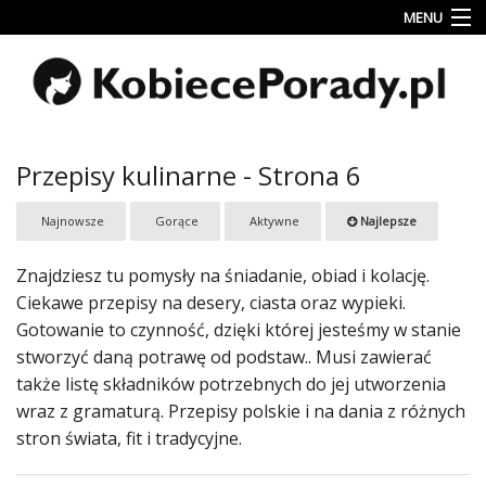
MENU
Uroda
Miłość
Lifestyle
Przepisy kulinarne - Strona 6
Rodzina
Najnowsze
Gorące
Aktywne
Najlepsze
&
Dziecko
Znajdziesz tu pomysły na śniadanie, obiad i kolację.
Przepisy
Ciekawe przepisy na desery, ciasta oraz wypieki.
kulinarne
Gotowanie to czynność, dzięki której jesteśmy w stanie
stworzyć daną potrawę od podstaw.. Musi zawierać
Kobiece
także listę składników potrzebnych do jej utworzenia
Wyznania
wraz z gramaturą. Przepisy polskie i na dania z różnych
Wnętrza
stron świata, fit i tradycyjne.
Fitness