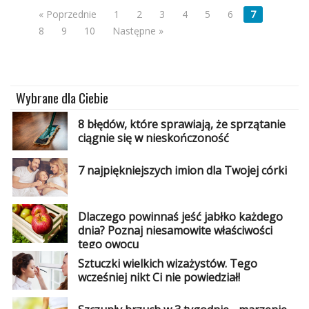
« Poprzednie
1
2
3
4
5
6
7
8
9
10
Następne »
Wybrane dla Ciebie
8 błędów, które sprawiają, że sprzątanie
ciągnie się w nieskończoność
7 najpiękniejszych imion dla Twojej córki
Dlaczego powinnaś jeść jabłko każdego
dnia? Poznaj niesamowite właściwości
tego owocu
Sztuczki wielkich wizażystów. Tego
wcześniej nikt Ci nie powiedział!