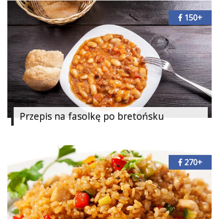
150+
Przepis na fasolkę po bretońsku
270+