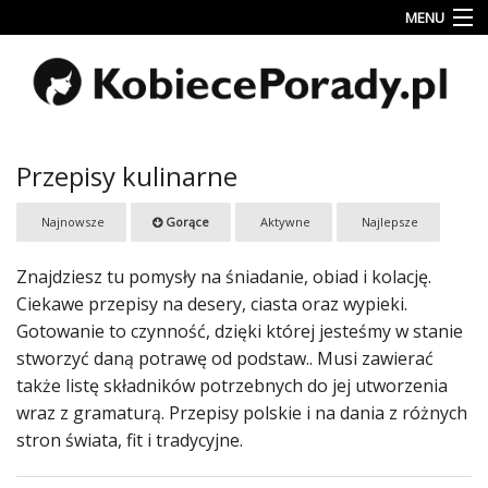
MENU
Uroda
Miłość
Lifestyle
Przepisy kulinarne
Rodzina
Najnowsze
Gorące
Aktywne
Najlepsze
&
Dziecko
Znajdziesz tu pomysły na śniadanie, obiad i kolację.
Przepisy
Ciekawe przepisy na desery, ciasta oraz wypieki.
kulinarne
Gotowanie to czynność, dzięki której jesteśmy w stanie
stworzyć daną potrawę od podstaw.. Musi zawierać
Kobiece
także listę składników potrzebnych do jej utworzenia
Wyznania
wraz z gramaturą. Przepisy polskie i na dania z różnych
Wnętrza
stron świata, fit i tradycyjne.
Fitness