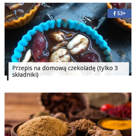
Ślub
53+
&
Wesele
Moda
Zakupy
Kultura
Przepis na domową czekoladę (tylko 3
składniki)
Porady
ekspertów
Strefa
Blogerek
Konkursy
Recenzje