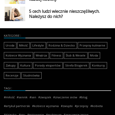
5 cech ludzi wiecznie nieszczęśliwych.
Należysz do nich?
KATEGORIE
Uroda
Miłość
Lifestyle
Rodzina & Dziecko
Przepisy kulinarne
Kobiece Wyznania
Wnętrza
Fitness
Ślub & Wesele
Moda
Zakupy
Kultura
Porady ekspertów
Strefa Blogerek
Konkursy
Recenzje
Studniówka
TAGI
miłość
sennik
sen
związek
znaczenie snów
blog
artykuł partnerski
kobiece wyznania
związki
przepisy
kobieta
dziecko
sny
gotowanie
archiwum
znaczenie imion