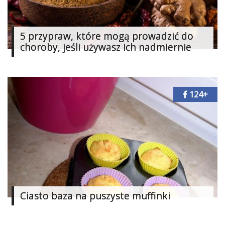
Studniówka
«
Dodaj
5 przypraw, które mogą prowadzić do
Dodaj
choroby, jeśli używasz ich nadmiernie
Najlepsze
Dodaj
Dodaj
galerię
124+
Dodaj
artykuł
Ciasto baza na puszyste muffinki