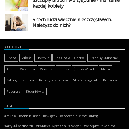
Szczupły brzuch w 3 tygodnie - marzenie
każdej kobiety
5 cech ludzi wiecznie nieszczęśliwych.
Należysz do nich?
KATEGORIE
Uroda
Miłość
Lifestyle
Rodzina & Dziecko
Przepisy kulinarne
Kobiece Wyznania
Wnętrza
Fitness
Ślub & Wesele
Moda
Zakupy
Kultura
Porady ekspertów
Strefa Blogerek
Konkursy
Recenzje
Studniówka
TAGI
miłość
sennik
sen
związek
znaczenie snów
blog
artykuł partnerski
kobiece wyznania
związki
przepisy
kobieta