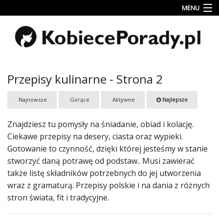
MENU
Uroda
Miłość
Lifestyle
Przepisy kulinarne - Strona 2
Rodzina
Najnowsze
Gorące
Aktywne
Najlepsze
&
Dziecko
Znajdziesz tu pomysły na śniadanie, obiad i kolację.
Przepisy
Ciekawe przepisy na desery, ciasta oraz wypieki.
kulinarne
Gotowanie to czynność, dzięki której jesteśmy w stanie
stworzyć daną potrawę od podstaw.. Musi zawierać
Kobiece
także listę składników potrzebnych do jej utworzenia
Wyznania
wraz z gramaturą. Przepisy polskie i na dania z różnych
Wnętrza
stron świata, fit i tradycyjne.
Fitness