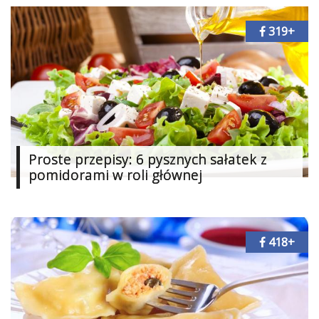
Ślub
319+
&
Wesele
Moda
Zakupy
Kultura
Proste przepisy: 6 pysznych sałatek z
pomidorami w roli głównej
Porady
ekspertów
Strefa
418+
Blogerek
Konkursy
Recenzje