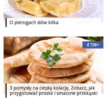
Studniówka
«
Dodaj
Dodaj
O pierogach słów kilka
Najlepsze
Dodaj
Dodaj
galerię
738+
Dodaj
artykuł
3 pomysły na ciepłą kolację. Zobacz, jak
przygotować proste i smaczne przekąski