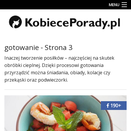
MENU
Uroda
Miłość
Lifestyle
gotowanie - Strona 3
Rodzina
Inaczej tworzenie posiłków – najczęściej na skutek
&
obróbki cieplnej. Dzięki procesowi gotowania
Dziecko
przyrządzić można śniadania, obiady, kolacje czy
Przepisy
przekąski oraz podwieczorki.
kulinarne
Kobiece
Wyznania
190+
Wnętrza
Fitness