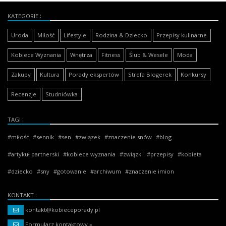
KATEGORIE
Uroda
Miłość
Lifestyle
Rodzina & Dziecko
Przepisy kulinarne
Kobiece Wyznania
Wnętrza
Fitness
Ślub & Wesele
Moda
Zakupy
Kultura
Porady ekspertów
Strefa Blogerek
Konkursy
Recenzje
Studniówka
TAGI
miłość
sennik
sen
związek
znaczenie snów
blog
artykuł partnerski
kobiece wyznania
związki
przepisy
kobieta
dziecko
sny
gotowanie
archiwum
znaczenie imion
KONTAKT
kontakt@kobieceporady.pl
Formularz kontaktowy »