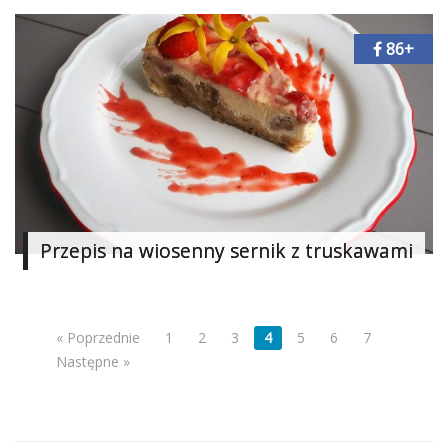
86+
Przepis na wiosenny sernik z truskawami
« Poprzednie
1
2
3
4
5
6
7
Następne »