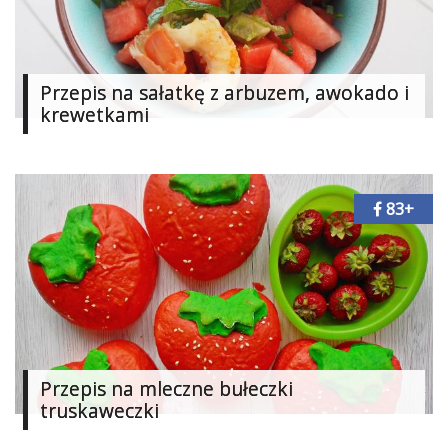
Ślub
&
Wesele
Przepis na sałatkę z arbuzem, awokado i
krewetkami
Moda
Zakupy
83+
Kultura
Porady
ekspertów
Strefa
Blogerek
Konkursy
Przepis na mleczne bułeczki
truskaweczki
Recenzje