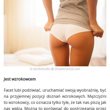
Ślub
&
Wesele
Moda
Zakupy
Kultura
Porady
ekspertów
G-stockstudio @ shutterstock.com
Strefa
Jest wzrokowcem
Blogerek
Facet lubi podziwiać, uruchamiać swoją wyobraźnię, być
Konkursy
na przyjemnej pozycji doznań wzrokowych.
Mężczyźni
to wzrokowcy, co oznacza tylko tyle, że tak nas piszą jak
Recenzje
nas widzą. Można to porównać do postrzegania przez