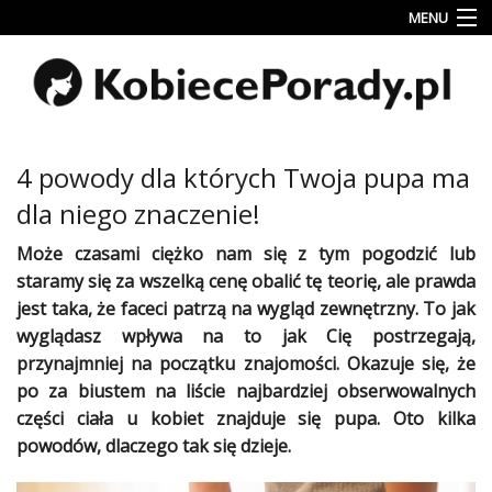
MENU
Uroda
Miłość
Lifestyle
4 powody dla których Twoja pupa ma
Rodzina
dla niego znaczenie!
&
Dziecko
Może czasami ciężko nam się z tym pogodzić lub
staramy się za wszelką cenę obalić tę teorię, ale
prawda
Przepisy
jest taka, że
faceci
patrzą na
wygląd
zewnętrzny. To jak
kulinarne
wyglądasz
wpływa na to jak Cię postrzegają,
przynajmniej na początku znajomości. Okazuje się, że
Kobiece
Wyznania
po za biustem na liście najbardziej obserwowalnych
części
ciała
u
kobiet
znajduje się pupa. Oto kilka
Wnętrza
powodów, dlaczego tak się dzieje.
Fitness