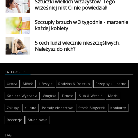
Sztuczki wielkich wizażystów. Tego
wcześniej nikt Ci nie powiedział!
Szczupły brzuch w 3 tygodnie - marzenie
każdej kobiety
5 cech ludzi wiecznie nieszczęśliwych.
Należysz do nich?
KATEGORIE
Uroda
Miłość
Lifestyle
Rodzina & Dziecko
Przepisy kulinarne
Kobiece Wyznania
Wnętrza
Fitness
Ślub & Wesele
Moda
Zakupy
Kultura
Porady ekspertów
Strefa Blogerek
Konkursy
Recenzje
Studniówka
TAGI