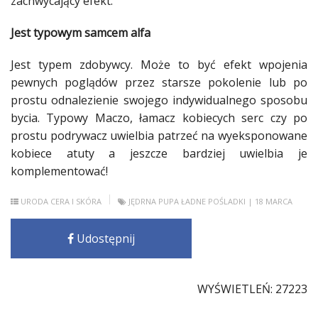
zachwycający efekt.
Jest typowym samcem alfa
Jest typem zdobywcy. Może to być efekt wpojenia
pewnych poglądów przez starsze pokolenie lub po
prostu odnalezienie swojego indywidualnego sposobu
bycia. Typowy Maczo, łamacz kobiecych serc czy po
prostu
podrywacz
uwielbia patrzeć na wyeksponowane
kobiece atuty a jeszcze bardziej uwielbia je
komplementować!
URODA
CERA I SKÓRA
JĘDRNA PUPA
ŁADNE POŚLADKI
| 18 MARCA
Udostępnij
WYŚWIETLEŃ: 27223