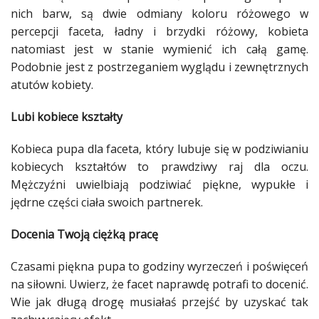
nich barw, są dwie odmiany koloru różowego w
Studniówka
percepcji
faceta
, ładny i brzydki różowy,
kobieta
«
Dodaj
natomiast jest w stanie wymienić ich całą gamę.
Dodaj
Podobnie jest z postrzeganiem
wyglądu
i zewnętrznych
Najlepsze
atutów
kobiety
.
Dodaj
Lubi kobiece kształty
Dodaj
galerię
Kobieca pupa dla
faceta
, który lubuje się w podziwianiu
Dodaj
kobiecych kształtów to
prawdziwy
raj dla oczu.
artykuł
Mężczyźni
uwielbiają podziwiać piękne, wypukłe i
jędrne części
ciała
swoich partnerek.
Docenia Twoją ciężką pracę
Czasami piękna pupa to godziny wyrzeczeń i poświęceń
na
siłowni
. Uwierz, że
facet
naprawdę potrafi to docenić.
Wie jak długą drogę musiałaś przejść by uzyskać tak