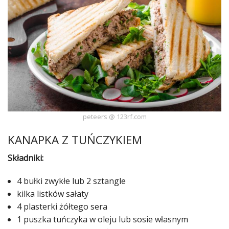
Ślub
&
Wesele
Moda
Zakupy
Kultura
peteers @ 123rf.com
Porady
KANAPKA Z TUŃCZYKIEM
ekspertów
Składniki:
Strefa
Blogerek
4 bułki zwykłe lub 2 sztangle
kilka listków sałaty
Konkursy
4 plasterki żółtego sera
Recenzje
1 puszka tuńczyka w oleju lub sosie własnym