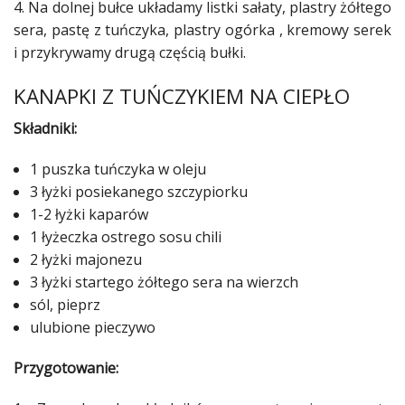
4. Na dolnej bułce układamy listki sałaty, plastry żółtego
sera, pastę z tuńczyka, plastry ogórka ,
kremowy
serek
i przykrywamy drugą częścią bułki.
KANAPKI Z TUŃCZYKIEM NA CIEPŁO
Składniki:
1 puszka tuńczyka w oleju
3 łyżki posiekanego szczypiorku
1-2 łyżki kaparów
1 łyżeczka ostrego sosu chili
2 łyżki majonezu
3 łyżki startego żółtego sera na wierzch
sól, pieprz
ulubione pieczywo
Przygotowanie: