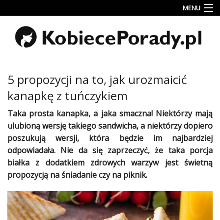
MENU
Uroda
Miłość
Lifestyle
5 propozycji na to, jak urozmaicić
Rodzina
kanapkę z tuńczykiem
&
Dziecko
Taka prosta kanapka, a jaka smaczna! Niektórzy mają
ulubioną wersję takiego sandwicha, a niektórzy dopiero
Przepisy
poszukują wersji, która będzie im najbardziej
kulinarne
odpowiadała. Nie da się zaprzeczyć, że taka porcja
białka z dodatkiem
zdrowych
warzyw
jest świetną
Kobiece
Wyznania
propozycją na
śniadanie
czy na piknik.
Wnętrza
Fitness