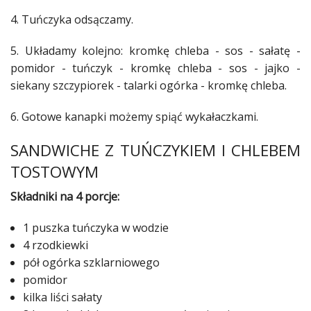
4. Tuńczyka odsączamy.
5. Układamy kolejno: kromkę
chleba
- sos - sałatę -
pomidor
- tuńczyk - kromkę
chleba
- sos - jajko -
siekany szczypiorek - talarki ogórka - kromkę
chleba
.
6. Gotowe kanapki możemy spiąć wykałaczkami.
SANDWICHE Z TUŃCZYKIEM I
CHLEBEM
TOSTOWYM
Składniki na 4 porcje:
1 puszka tuńczyka w wodzie
4 rzodkiewki
pół ogórka szklarniowego
pomidor
kilka liści sałaty