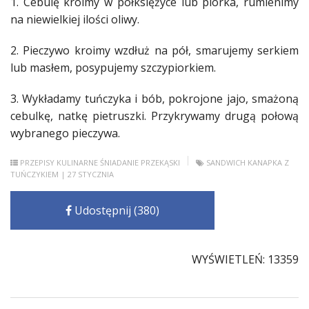
1. Cebulę kroimy w półksiężyce lub piórka, rumienimy
na niewielkiej ilości oliwy.
2. Pieczywo kroimy wzdłuż na pół, smarujemy serkiem
lub masłem, posypujemy szczypiorkiem.
3. Wykładamy tuńczyka i bób, pokrojone jajo, smażoną
cebulkę, natkę pietruszki. Przykrywamy drugą połową
wybranego pieczywa.
PRZEPISY KULINARNE
ŚNIADANIE
PRZEKĄSKI
SANDWICH
KANAPKA Z
TUŃCZYKIEM
| 27 STYCZNIA
Udostępnij (380)
WYŚWIETLEŃ: 13359