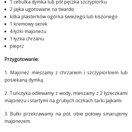
1 cebulka dymka lub pół pęczka szczypiorku
Studniówka
2 jajka ugotowane na twardo
kilka plasterków ogórka świeżego lub kiszonego
«
Dodaj
1
kremowy
serek
Dodaj
4 łyżki majonezu
Najlepsze
Dodaj
1 łyżka chrzanu
pieprz
Dodaj
galerię
Przygotowanie:
Dodaj
artykuł
1. Majonez mieszamy z chrzanem i szczypiorkiem lub
posiekaną dymką.
2. Tuńczyka odlewamy z wody, mieszamy z 2 łyżeczkami
majonezu i startymi na grubych oczkach tarki jajkami.
3. Bułki przekrawamy na pół, obie połowy smarujemy
majonezem.