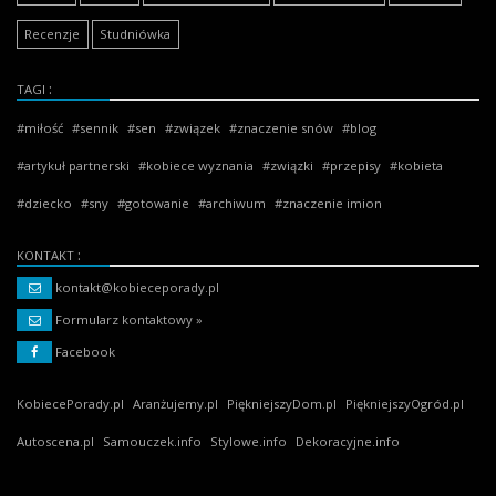
Recenzje
Studniówka
TAGI
miłość
sennik
sen
związek
znaczenie snów
blog
artykuł partnerski
kobiece wyznania
związki
przepisy
kobieta
dziecko
sny
gotowanie
archiwum
znaczenie imion
KONTAKT
kontakt@kobieceporady.pl
Formularz kontaktowy »
Facebook
KobiecePorady.pl
Aranżujemy.pl
PiękniejszyDom.pl
PiękniejszyOgród.pl
Autoscena.pl
Samouczek.info
Stylowe.info
Dekoracyjne.info