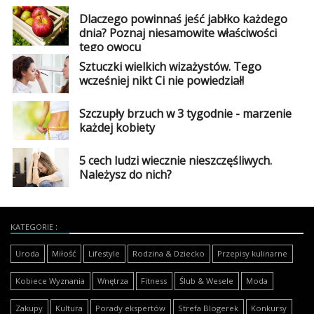
Dlaczego powinnaś jeść jabłko każdego
dnia? Poznaj niesamowite właściwości
tego owocu
Sztuczki wielkich wizażystów. Tego
wcześniej nikt Ci nie powiedział!
Szczupły brzuch w 3 tygodnie - marzenie
każdej kobiety
5 cech ludzi wiecznie nieszczęśliwych.
Należysz do nich?
KATEGORIE
Uroda
Miłość
Lifestyle
Rodzina & Dziecko
Przepisy kulinarne
Kobiece Wyznania
Wnętrza
Fitness
Ślub & Wesele
Moda
Zakupy
Kultura
Porady ekspertów
Strefa Blogerek
Konkursy