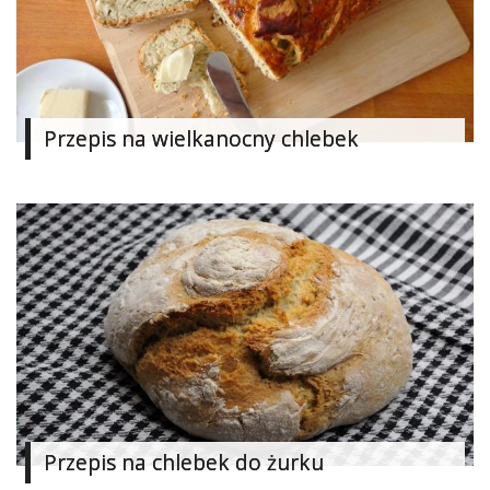
Studniówka
«
Dodaj
Dodaj
Najlepsze
Przepis na wielkanocny chlebek
Dodaj
Dodaj
galerię
Dodaj
artykuł
Przepis na chlebek do żurku