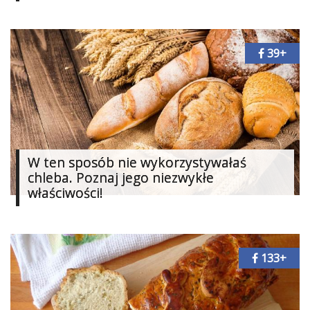
Ślub
&
39+
Wesele
Moda
Zakupy
Kultura
W ten sposób nie wykorzystywałaś
chleba. Poznaj jego niezwykłe
Porady
ekspertów
właściwości!
Strefa
Blogerek
133+
Konkursy
Recenzje