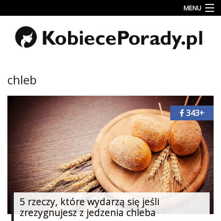
MENU
Uroda
Miłość
Lifestyle
chleb
Rodzina
&
Dziecko
343+
Przepisy
kulinarne
Kobiece
Wyznania
Wnętrza
5 rzeczy, które wydarzą się jeśli
zrezygnujesz z jedzenia chleba
Fitness