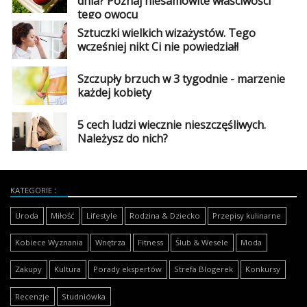
dnia? Poznaj niesamowite właściwości
tego owocu
Sztuczki wielkich wizażystów. Tego
wcześniej nikt Ci nie powiedział!
Szczupły brzuch w 3 tygodnie - marzenie
każdej kobiety
5 cech ludzi wiecznie nieszczęśliwych.
Należysz do nich?
KATEGORIE
Uroda
Miłość
Lifestyle
Rodzina & Dziecko
Przepisy kulinarne
Kobiece Wyznania
Wnętrza
Fitness
Ślub & Wesele
Moda
Zakupy
Kultura
Porady ekspertów
Strefa Blogerek
Konkursy
Recenzje
Studniówka