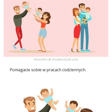
Ślub
&
Wesele
Moda
Zakupy
Kultura
NoionPic @ shutterstock.com
Porady
ekspertów
Pomagacie sobie w
pracach
codziennych.
Strefa
Blogerek
Konkursy
Recenzje