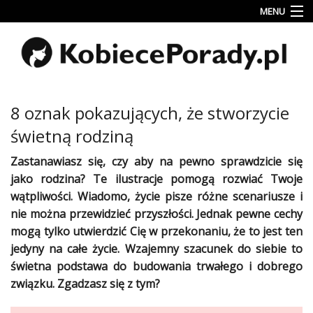
MENU
Uroda
Miłość
Lifestyle
8 oznak pokazujących, że stworzycie
Rodzina
świetną rodziną
&
Dziecko
Zastanawiasz się, czy aby na pewno sprawdzicie się
jako rodzina? Te ilustracje
pomogą
rozwiać Twoje
Przepisy
wątpliwości. Wiadomo,
życie
pisze różne scenariusze i
kulinarne
nie można przewidzieć przyszłości. Jednak pewne cechy
mogą tylko utwierdzić Cię w przekonaniu, że to jest ten
Kobiece
Wyznania
jedyny na całe
życie
. Wzajemny szacunek do siebie to
świetna podstawa do budowania trwałego i dobrego
Wnętrza
związku
. Zgadzasz się z tym?
Fitness