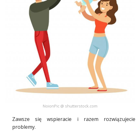
Studniówka
«
Dodaj
Dodaj
Najlepsze
Dodaj
Dodaj
galerię
Dodaj
artykuł
NoionPic @ shutterstock.com
Zawsze się wspieracie i razem rozwiązujecie
problemy
.