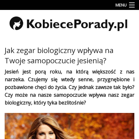
MENU
Uroda
Miłość
Lifestyle
Jak zegar biologiczny wpływa na
Rodzina
Twoje samopoczucie jesienią?
&
Dziecko
Jesień jest porą roku, na którą większość z nas
narzeka. Czujemy się wtedy senne, przygnębione i
Przepisy
pozbawione chęci do
życia
. Czy jednak zawsze tak było?
kulinarne
Czy może na nasze
samopoczucie
wpływa nasz zegar
biologiczny, który tyka bezlitośnie?
Kobiece
Wyznania
Wnętrza
Fitness