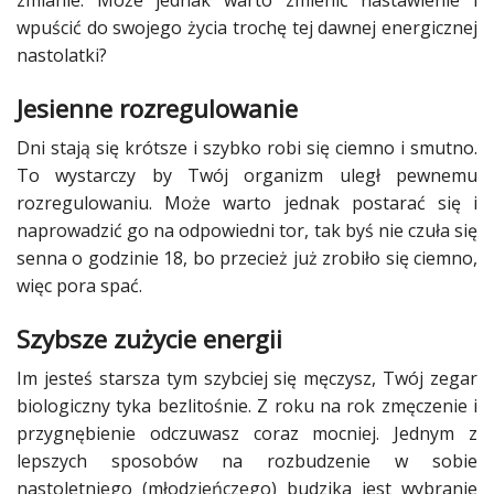
zmianie. Może jednak warto zmienić nastawienie i
Studniówka
wpuścić do swojego
życia
trochę tej dawnej energicznej
nastolatki?
«
Dodaj
Dodaj
Jesienne rozregulowanie
Najlepsze
Dodaj
Dni stają się krótsze i szybko robi się ciemno i smutno.
To wystarczy by Twój organizm uległ pewnemu
Dodaj
rozregulowaniu. Może warto jednak postarać się i
galerię
naprowadzić go na odpowiedni tor, tak byś nie czuła się
Dodaj
senna o godzinie 18, bo przecież już zrobiło się ciemno,
artykuł
więc pora spać.
Szybsze zużycie energii
Im jesteś starsza tym szybciej się męczysz, Twój zegar
biologiczny tyka bezlitośnie. Z roku na rok
zmęczenie
i
przygnębienie odczuwasz coraz mocniej. Jednym z
lepszych sposobów na rozbudzenie w sobie
nastoletniego (młodzieńczego) budzika jest wybranie