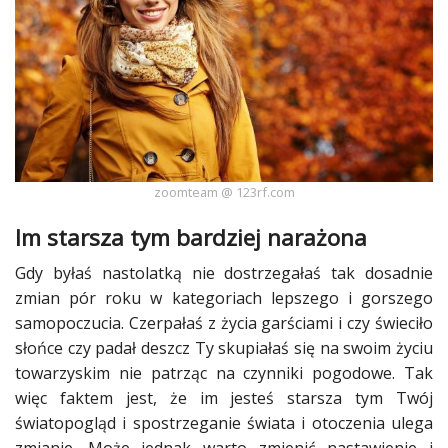
Ślub
&
Wesele
Moda
Zakupy
zoomteam @ 123rf.com
Kultura
Im starsza tym bardziej narażona
Porady
Gdy byłaś nastolatką nie dostrzegałaś tak dosadnie
ekspertów
zmian pór roku w kategoriach lepszego i gorszego
Strefa
samopoczucia
. Czerpałaś z
życia
garściami i czy świeciło
Blogerek
słońce czy padał deszcz Ty skupiałaś się na swoim
życiu
towarzyskim nie patrząc na czynniki pogodowe. Tak
Konkursy
więc faktem jest, że im jesteś starsza tym Twój
światopogląd i spostrzeganie świata i otoczenia ulega
Recenzje