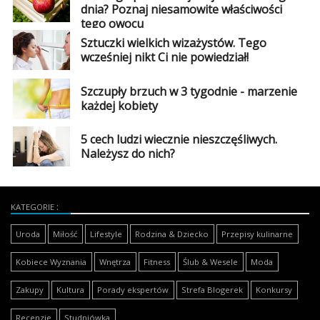
dnia? Poznaj niesamowite właściwości
tego owocu
Sztuczki wielkich wizażystów. Tego
wcześniej nikt Ci nie powiedział!
Szczupły brzuch w 3 tygodnie - marzenie
każdej kobiety
5 cech ludzi wiecznie nieszczęśliwych.
Należysz do nich?
KATEGORIE
Uroda
Miłość
Lifestyle
Rodzina & Dziecko
Przepisy kulinarne
Kobiece Wyznania
Wnętrza
Fitness
Ślub & Wesele
Moda
Zakupy
Kultura
Porady ekspertów
Strefa Blogerek
Konkursy
Recenzje
Studniówka