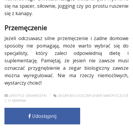
się na spacer,
siłownie
, jogging czy po prostu ruszenie
się z kanapy.
Przemęczenie
Jeżeli odczuwasz silne przemęczenie i żadne
domowe
sposoby
nie pomagają, może warto wybrać się do
specjalisty, który zaleci odpowiednią
dietę
i
suplementację. Pamiętaj, że
jesień
nie zawsze musi
oznaczać przygnębienie a zegar biologiczny zawsze
można wyregulować. Nie ma rzeczy niemożliwych,
wystarczy chcieć!
LIFESTYLE
CIEKAWOSTKI
ZEGAR BIOLOGICZNY
JESIEŃ
SAMOPOCZUCIE
| 17 SIERPNIA
Udostępnij