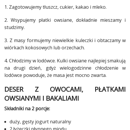
1. Zagotowujemy tłuszcz,
cukier
, kakao i mleko.
2. Wsypujemy płatki owsiane, dokładnie mieszamy i
studzimy.
3. Z masy formujemy niewielkie kuleczki i obtaczamy w
wiórkach kokosowych lub orzechach.
4. Chłodzimy w lodówce. Kulki owsiane najlepiej smakują
na drugi dzień, gdyż wielogodzinne chłodzenie w
lodówce powoduje, że masa jest mocno zwarta.
DESER Z
OWOCAMI
, PŁATKAMI
OWSIANYMI I BAKALIAMI
Składniki na 2 porcje:
duży, gęsty jogurt naturalny
2 łyżeczki płynnego miodu