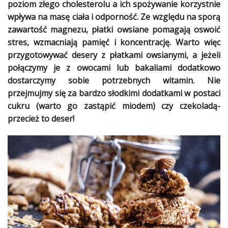
poziom złego cholesterolu a ich spożywanie korzystnie
wpływa na masę
ciała
i
odporność
. Ze względu na
sporą
Ślub
zawartość magnezu, płatki owsiane pomagają oswoić
&
Wesele
stres
, wzmacniają pamięć i koncentrację. Warto więc
przygotowywać
desery
z płatkami owsianymi, a jeżeli
Moda
połączymy je z
owocami
lub bakaliami dodatkowo
dostarczymy sobie potrzebnych
witamin
. Nie
Zakupy
przejmujmy się za bardzo słodkimi dodatkami w postaci
cukru (warto go zastąpić miodem) czy czekoladą-
Kultura
przecież to deser!
Porady
ekspertów
Strefa
Blogerek
Konkursy
Recenzje