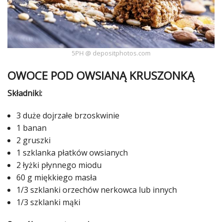
Studniówka
«
Dodaj
Dodaj
5PH @ depositphotos.com
Najlepsze
Dodaj
OWOCE POD OWSIANĄ KRUSZONKĄ
Dodaj
galerię
Składniki:
Dodaj
3 duże dojrzałe brzoskwinie
artykuł
1 banan
2 gruszki
1 szklanka płatków owsianych
2 łyżki płynnego miodu
60 g miękkiego masła
1/3 szklanki orzechów nerkowca lub innych
1/3 szklanki mąki