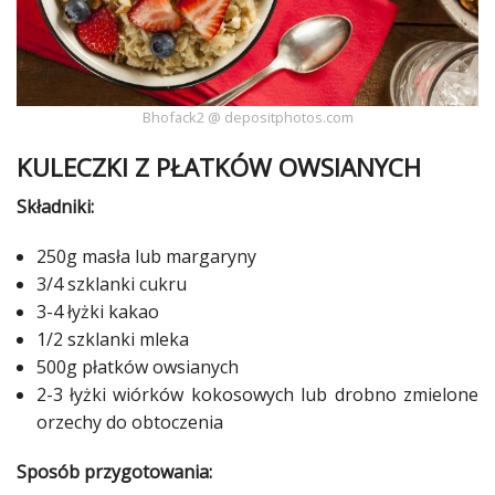
Bhofack2 @ depositphotos.com
KULECZKI Z PŁATKÓW OWSIANYCH
Składniki:
250g
masła
lub margaryny
3/4 szklanki cukru
3-4 łyżki kakao
1/2 szklanki mleka
500g płatków owsianych
2-3 łyżki wiórków kokosowych lub drobno zmielone
orzechy do obtoczenia
Sposób przygotowania: