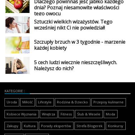
Dlaczego powinnaś jeść jabłko każdego
dnia? Poznaj niesamowite właściwości
tego owocu
Sztuczki wielkich wizażystów. Tego
wcześniej nikt Ci nie powiedział!
Szczupły brzuch w 3 tygodnie - marzenie
każdej kobiety
5 cech ludzi wiecznie nieszczęśliwych.
Należysz do nich?
KATEGORIE
Uroda
Miłość
Lifestyle
Rodzina & Dziecko
Przepisy kulinarne
Kobiece Wyznania
Wnętrza
Fitness
Ślub & Wesele
Moda
Zakupy
Kultura
Porady ekspertów
Strefa Blogerek
Konkursy