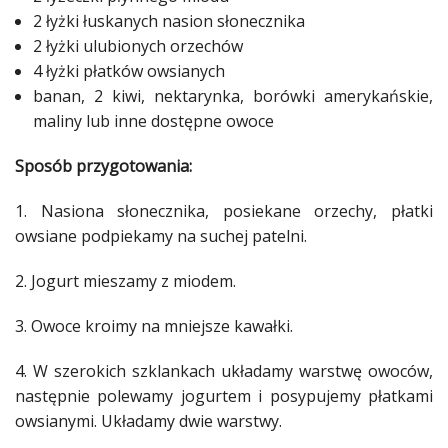
2 łyżki łuskanych nasion słonecznika
2 łyżki ulubionych orzechów
4 łyżki płatków owsianych
banan, 2 kiwi, nektarynka, borówki amerykańskie,
maliny
lub inne dostępne owoce
Sposób przygotowania:
1. Nasiona słonecznika, posiekane orzechy, płatki
owsiane podpiekamy na suchej patelni.
2. Jogurt mieszamy z miodem.
3.
Owoce
kroimy na mniejsze
kawałki
.
4. W szerokich szklankach układamy warstwę
owoców
,
następnie polewamy jogurtem i posypujemy płatkami
owsianymi. Układamy dwie warstwy.