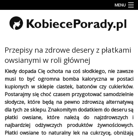
MENU
Uroda
Miłość
Lifestyle
Przepisy na zdrowe desery z płatkami
Rodzina
owsianymi w roli głównej
&
Dziecko
Kiedy dopada Cię ochota na coś słodkiego, nie zawsze
musi to być ogromna bomba kaloryczna w postaci
Przepisy
kupionych w sklepie
ciastek
, batonów czy
cukierków
.
kulinarne
Postarajmy się choć czasem przygotować samodzielnie
słodycze
, które będą na pewno
zdrowszą
alternatywą
Kobiece
Wyznania
dla tych ze sklepu. Znakomitym dodatkiem do
deseru
są
płatki owsiane, które należą do najzdrowszych i
Wnętrza
najbardziej odżywczych produktów żywnościowych.
Płatki owsiane to
naturalny
lek na cukrzycę, obniżają
Fitness