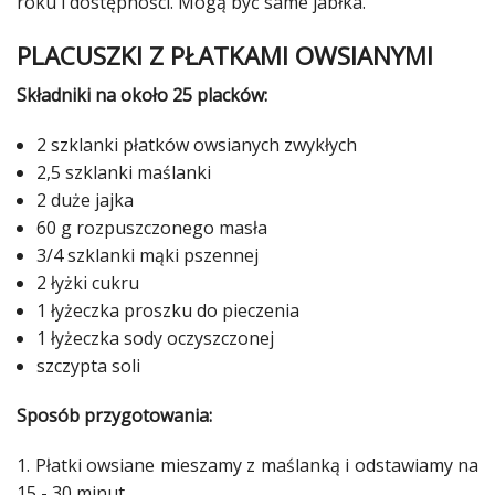
roku i dostępności. Mogą być same
jabłka
.
PLACUSZKI Z PŁATKAMI OWSIANYMI
Składniki na około 25 placków:
2 szklanki płatków owsianych zwykłych
2,5 szklanki maślanki
2 duże jajka
60 g rozpuszczonego masła
3/4 szklanki mąki pszennej
2 łyżki cukru
1 łyżeczka proszku do pieczenia
1 łyżeczka sody oczyszczonej
szczypta soli
Sposób przygotowania:
1. Płatki owsiane mieszamy z maślanką i odstawiamy na
15 - 30 minut.