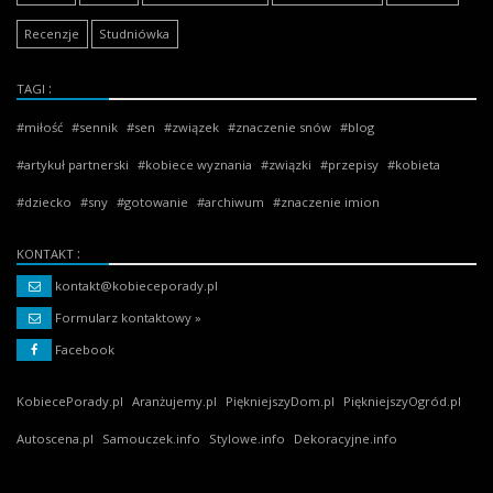
Recenzje
Studniówka
TAGI
miłość
sennik
sen
związek
znaczenie snów
blog
artykuł partnerski
kobiece wyznania
związki
przepisy
kobieta
dziecko
sny
gotowanie
archiwum
znaczenie imion
KONTAKT
kontakt@kobieceporady.pl
Formularz kontaktowy »
Facebook
KobiecePorady.pl
Aranżujemy.pl
PiękniejszyDom.pl
PiękniejszyOgród.pl
Autoscena.pl
Samouczek.info
Stylowe.info
Dekoracyjne.info