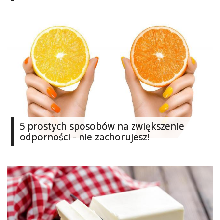
Ślub
&
Wesele
Moda
Zakupy
Kultura
5 prostych sposobów na zwiększenie
Porady
ekspertów
odporności - nie zachorujesz!
Strefa
Blogerek
Konkursy
Recenzje