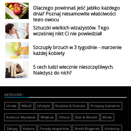
Dlaczego powinnaś jeść jabłko każdego
dnia? Poznaj niesamowite właściwości
tego owocu
Sztuczki wielkich wizażystów. Tego
wcześniej nikt Ci nie powiedział!
Szczupły brzuch w 3 tygodnie - marzenie
każdej kobiety
5 cech ludzi wiecznie nieszczęśliwych.
Należysz do nich?
KATEGORIE
Uroda
Miłość
Lifestyle
Rodzina & Dziecko
Przepisy kulinarne
Kobiece Wyznania
Wnętrza
Fitness
Ślub & Wesele
Moda
Zakupy
Kultura
Porady ekspertów
Strefa Blogerek
Konkursy