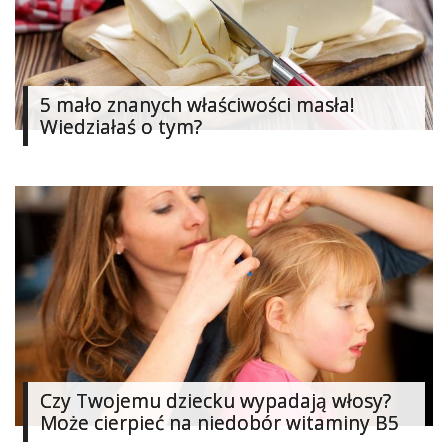
Studniówka
«
Dodaj
Dodaj
5 mało znanych właściwości masła!
Najlepsze
Wiedziałaś o tym?
Dodaj
Dodaj
galerię
Dodaj
artykuł
Czy Twojemu dziecku wypadają włosy?
Może cierpieć na niedobór witaminy B5