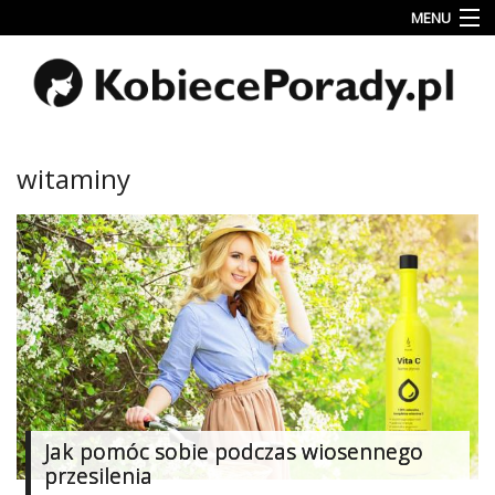
MENU
Uroda
Miłość
Lifestyle
witaminy
Rodzina
&
Dziecko
Przepisy
kulinarne
Kobiece
Wyznania
Wnętrza
Jak pomóc sobie podczas wiosennego
przesilenia
Fitness