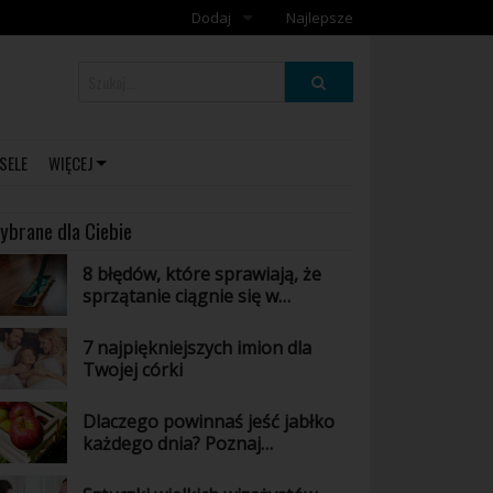
Dodaj
Najlepsze
Dodaj galerię
Dodaj artykuł
SELE
WIĘCEJ
ybrane dla Ciebie
8 błędów, które sprawiają, że
sprzątanie ciągnie się w
nieskończoność
7 najpiękniejszych imion dla
Twojej córki
Dlaczego powinnaś jeść jabłko
każdego dnia? Poznaj
niesamowite właściwości tego
owocu