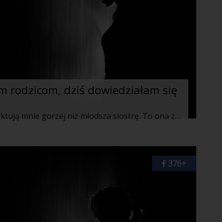
 rodzicom, dziś dowiedziałam się
Zawsze wydawało mi się, że rodzice traktują mnie gorzej niż młodsza siostrę. To ona zawsze dostawała najlepsze zabawki, była chwalona, całowana, brana na kolana – u mnie tego zabrakło.
376+