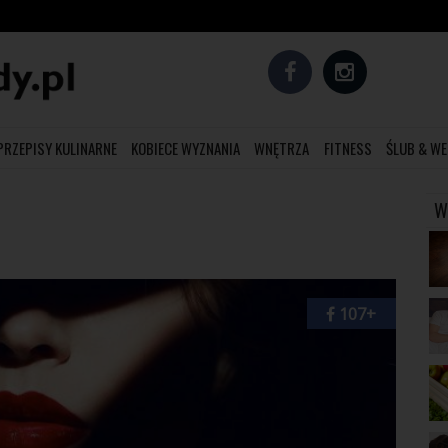
PRZEPISY KULINARNE
KOBIECE WYZNANIA
WNĘTRZA
FITNESS
ŚLUB & WE
W
107+