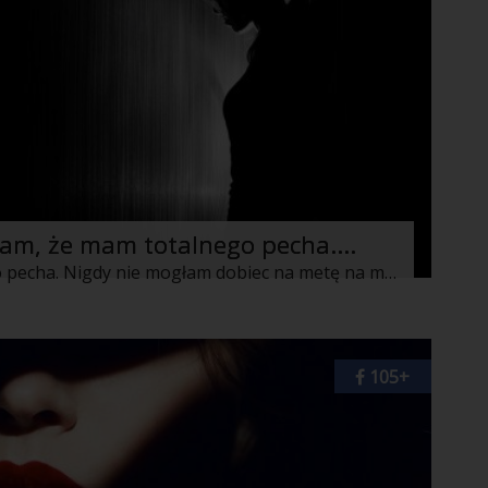
am, że mam totalnego pecha....
Zawsze twierdziłam, że mam totalnego pecha. Nigdy nie mogłam dobiec na metę na miejscu innym niż czwarte, przydarzało mi się całe mnóstwo głupich, idiotycznych wypadków, mimo wielkich starań nie mogłam osiągnąć tego, o czym marzyłam.
105+