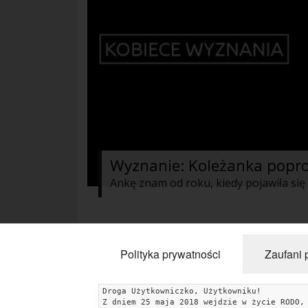
Wyznanie: Koleżanka popros
« Poprzednie
1
2
3
4
5
Polityka prywatności
Zaufani 
Droga Użytkowniczko, Użytkowniku!
Z dniem 25 maja 2018 wejdzie w życie RODO,
KATEGORIE