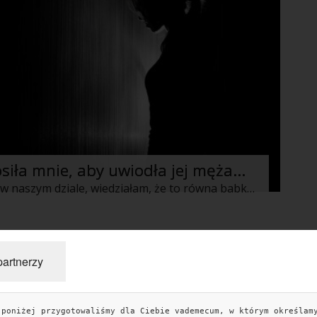
iła mnie, aby uwiodła jej męża...
Ankę znam od roku, kiedy pojawiła się w naszym dziale, wiedziałam, że to równa babka i na pewno będzie świetną koleżanką z pracy. Nie myliłam się. Zaczęłyśmy razem jadać lunche, rozmawiać w przerwach, spotykać się na kawę czy zakupy po pracy.
6
7
Następne »
partnerzy
 poniżej przygotowaliśmy dla Ciebie vademecum, w którym określam
TAGI
KO