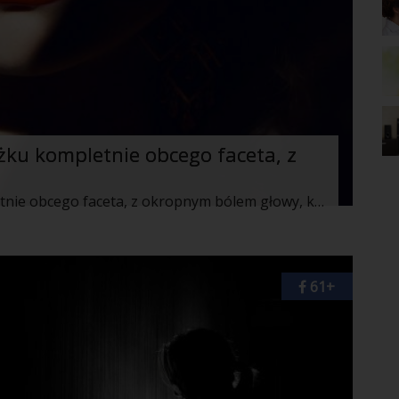
żku kompletnie obcego faceta, z
Wczoraj obudziłam się w łóżku kompletnie obcego faceta, z okropnym bólem głowy, kacem –gigantem. Kiedy szybko wzięłam taksówkę i wróciłam do domu, podjęłam cholernie ważna życiową decyzję.
61+