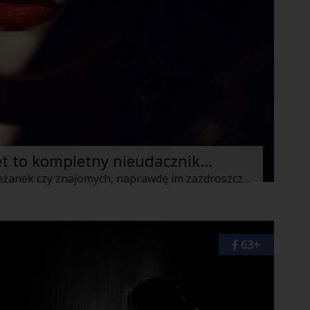
et to kompletny nieudacznik…
Kiedy obserwuję partnerów moich koleżanek czy znajomych, naprawdę im zazdroszczę. Mój facet to kompletny nieudacznik…
63+