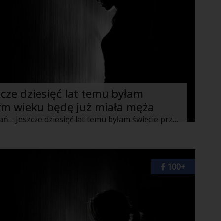
zcze dziesięć lat temu byłam
tym wieku będę już miała męża
Trzydzieste urodziny. Czas podsumowań… Jeszcze dziesięć lat temu byłam święcie przekonana, że w tym wieku będę już miała męża i dwoje dzieci, fajne mieszkanie lub domek z ogródkiem, samochód i psa…No cóż, tego dnia uświadomiłam sobie, że udał mi się tylko pies.
100+