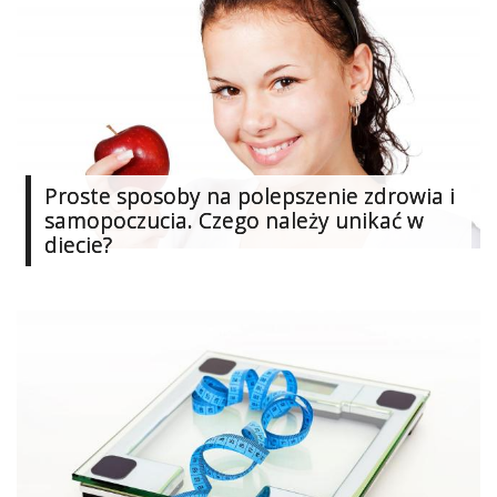
Ślub
&
Wesele
Moda
Zakupy
Proste sposoby na polepszenie zdrowia i
samopoczucia. Czego należy unikać w
Kultura
diecie?
Porady
ekspertów
Strefa
Blogerek
Konkursy
Recenzje