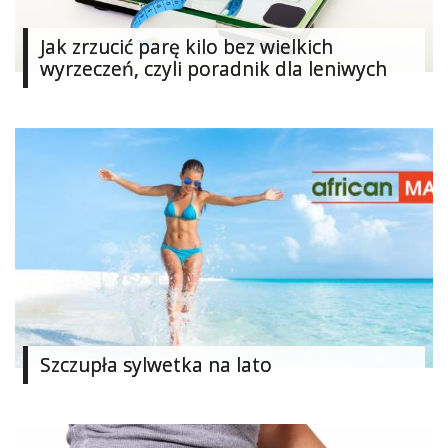
Studniówka
Jak zrzucić parę kilo bez wielkich
«
wyrzeczeń, czyli poradnik dla leniwych
Dodaj
Dodaj
Najlepsze
Dodaj
Dodaj
galerię
Dodaj
artykuł
Szczupła sylwetka na lato