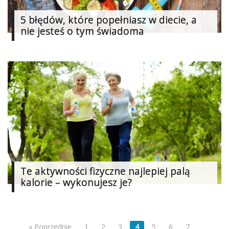
5 błędów, które popełniasz w diecie, a
nie jesteś o tym świadoma
Te aktywności fizyczne najlepiej palą
kalorie – wykonujesz je?
« Poprzednie
1
2
3
4
5
6
7