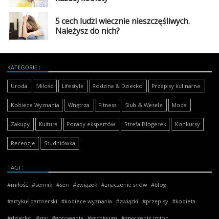
5 cech ludzi wiecznie nieszczęśliwych.
Należysz do nich?
KATEGORIE
Uroda
Miłość
Lifestyle
Rodzina & Dziecko
Przepisy kulinarne
Kobiece Wyznania
Wnętrza
Fitness
Ślub & Wesele
Moda
Zakupy
Kultura
Porady ekspertów
Strefa Blogerek
Konkursy
Recenzje
Studniówka
TAGI
miłość
sennik
sen
związek
znaczenie snów
blog
artykuł partnerski
kobiece wyznania
związki
przepisy
kobieta
dziecko
sny
gotowanie
archiwum
znaczenie imion