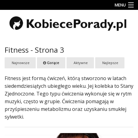
MENU
Uroda
Miłość
Lifestyle
Fitness - Strona 3
Rodzina
Najnowsze
Gorące
Aktywne
Najlepsze
&
Dziecko
Fitness jest formą ćwiczeń, którą stworzono w latach
Przepisy
siedemdziesiątych ubiegłego wieku. Jej kolebka to Stany
kulinarne
Zjednoczone. Tego typu ćwiczenia wykonuje się w rytm
muzyki, często w grupie. Ćwiczenia pomagają w
Kobiece
przyśpieszeniu metabolizmu oraz uzyskaniu smukłej
Wyznania
sylwetki.
Wnętrza
Fitness