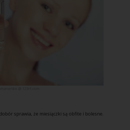
amanenko @ 123rf.com
edobór sprawia, że
miesiączki
są obfite i bolesne.