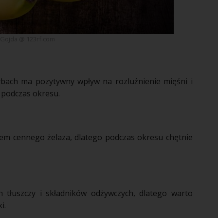
 Gojda @ 123rf.com
ach ma pozytywny wpływ na rozluźnienie mięśni i
i podczas
okresu
.
em cennego żelaza, dlatego podczas
okresu
chętnie
tłuszczy i składników odżywczych, dlatego warto
ki
.