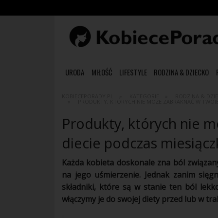
URODA
MIŁOŚĆ
LIFESTYLE
RODZINA & DZIECKO
KOBIECEPORADY.PL
KATEGORIE
RODZINA & DZI
PRODUKTY, KTÓRYCH NIE MOŻE ZABRAKNĄĆ W TWOJEJ
Produkty, których nie 
diecie podczas miesiącz
Każda
kobieta
doskonale zna ból związan
na jego uśmierzenie. Jednak zanim sięg
składniki, które są w stanie ten ból lekk
włączymy je do swojej
diety
przed lub w tra