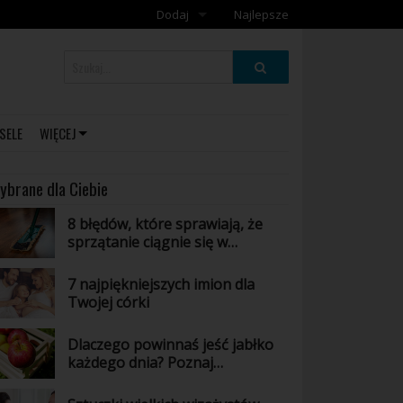
Dodaj
Najlepsze
Dodaj galerię
Dodaj artykuł
SELE
WIĘCEJ
ybrane dla Ciebie
8 błędów, które sprawiają, że
sprzątanie ciągnie się w
nieskończoność
7 najpiękniejszych imion dla
Twojej córki
Dlaczego powinnaś jeść jabłko
każdego dnia? Poznaj
niesamowite właściwości tego
owocu