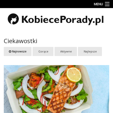
MENU
Uroda
Miłość
Lifestyle
Ciekawostki
Rodzina
Najnowsze
Gorące
Aktywne
Najlepsze
&
Dziecko
Przepisy
kulinarne
Kobiece
Wyznania
Wnętrza
Fitness