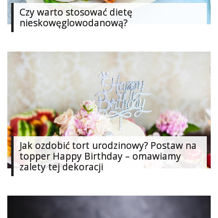
Czy warto stosować dietę
Ślub
nieskowęglowodanową?
&
Wesele
Moda
Zakupy
Kultura
Porady
ekspertów
Jak ozdobić tort urodzinowy? Postaw na
topper Happy Birthday – omawiamy
Strefa
Blogerek
zalety tej dekoracji
Konkursy
Recenzje