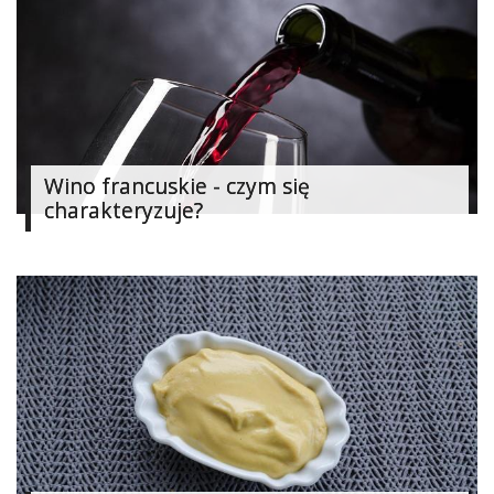
Studniówka
«
Dodaj
Dodaj
Najlepsze
Dodaj
Dodaj
Wino francuskie - czym się
galerię
charakteryzuje?
Dodaj
artykuł