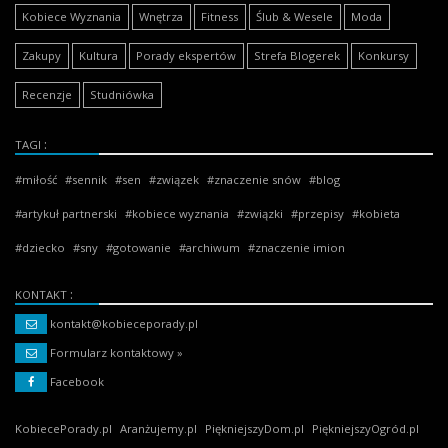
Kobiece Wyznania
Wnętrza
Fitness
Ślub & Wesele
Moda
Zakupy
Kultura
Porady ekspertów
Strefa Blogerek
Konkursy
Recenzje
Studniówka
TAGI
miłość
sennik
sen
związek
znaczenie snów
blog
artykuł partnerski
kobiece wyznania
związki
przepisy
kobieta
dziecko
sny
gotowanie
archiwum
znaczenie imion
KONTAKT
kontakt@kobieceporady.pl
Formularz kontaktowy »
Facebook
KobiecePorady.pl
Aranżujemy.pl
PiękniejszyDom.pl
PiękniejszyOgród.pl