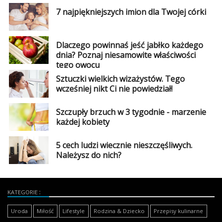
7 najpiękniejszych imion dla Twojej córki
Dlaczego powinnaś jeść jabłko każdego
dnia? Poznaj niesamowite właściwości
tego owocu
Sztuczki wielkich wizażystów. Tego
wcześniej nikt Ci nie powiedział!
Szczupły brzuch w 3 tygodnie - marzenie
każdej kobiety
5 cech ludzi wiecznie nieszczęśliwych.
Należysz do nich?
KATEGORIE
Uroda
Miłość
Lifestyle
Rodzina & Dziecko
Przepisy kulinarne