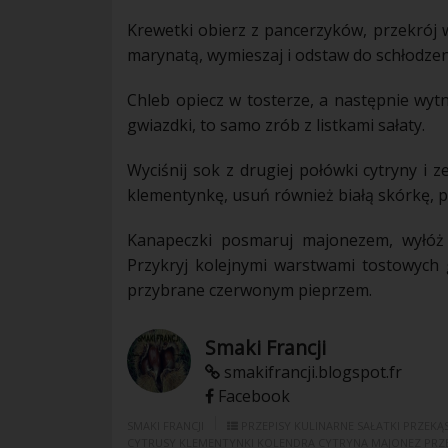
Krewetki obierz z pancerzyków, przekrój w
marynatą, wymieszaj i odstaw do schłodzen
Chleb opiecz w tosterze, a następnie wytn
gwiazdki, to samo zrób z listkami sałaty.
Wyciśnij sok z drugiej połówki
cytryny
i z
klementynkę, usuń również białą
skórkę
, 
Kanapeczki posmaruj majonezem, wyłóż n
Przykryj kolejnymi warstwami tostowych 
przybrane czerwonym pieprzem.
Smaki Francji
smakifrancji.blogspot.fr
Facebook
SMAKI FRANCJI
PRZEPISY KULINARNE
SAŁATKI
PRZEKĄS
CYTRUSY
KLEMENTYNKI
KOLENDRA
CYTRYNA
MAJONEZ
PRZ