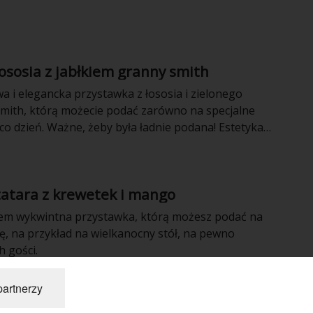
doskonałą przekąską na imprezę. Jest zdrowa,
a witamin, których nie brakuje w poszczególnych jej
łososia z jabłkiem granny smith
a i elegancka przystawka z łososia i zielonego
smith, którą możecie podać zarówno na specjalne
a co dzień. Ważne, żeby była ładnie podana! Estetyka
 pożywienie. To, co jest radością dla oczu, jest
dla zmysłów i pokarmem dla duszy.
tatara z krewetek i mango
em wykwintna przystawka, którą możesz podać na
ję, na przykład na wielkanocny stół, na pewno
h gości.
partnerzy