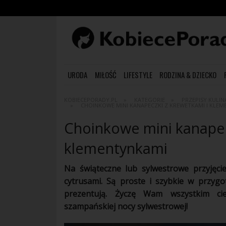
URODA
MIŁOŚĆ
LIFESTYLE
RODZINA & DZIECKO
KOBIECEPORADY.PL
KATEGORIE
PRZEPISY KULIN
CHOINKOWE MINI KANAPECZKI Z KREWETKAMI I KLE
Choinkowe mini kanapec
klementynkami
Na świąteczne lub sylwestrowe
przyjęci
cytrusami. Są proste i szybkie w przyg
prezentują
. Życzę Wam wszystkim ci
szampańskiej nocy sylwestrowej!