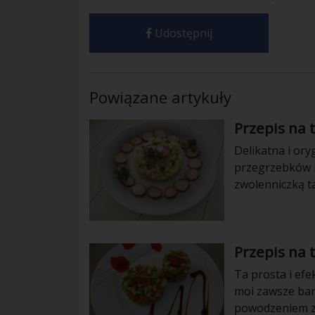
Udostępnij
Powiązane artykuły
Przepis na 
Delikatna i or
przegrzebków i
zwolenniczką t
że ten tatar z 
granny smith m
stanowić nieba
Przepis na 
Ta prosta i ef
moi zawsze bar
powodzeniem za