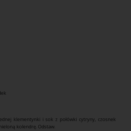
dek
ednej klementynki i sok z połówki
cytryny
,
czosnek
 mieloną
kolendrę
. Odstaw.