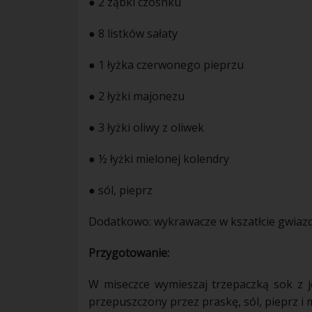
● 2 ząbki czosnku
● 8 listków sałaty
● 1 łyżka czerwonego pieprzu
● 2 łyżki majonezu
● 3 łyżki oliwy z oliwek
● ½ łyżki mielonej kolendry
● sól, pieprz
Dodatkowo: wykrawacze w kszatłcie gwiaz
Przygotowanie:
W miseczce wymieszaj trzepaczką sok z j
przepuszczony przez praskę, sól, pieprz i