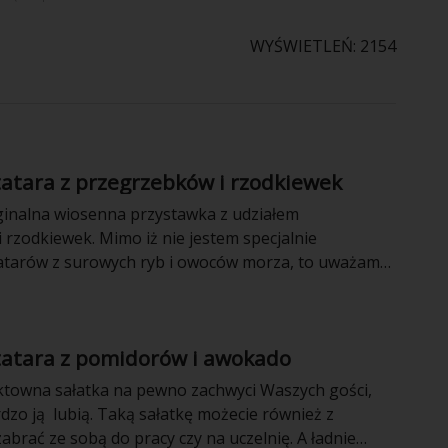
WYŚWIETLEŃ: 2154
tatara z przegrzebków i rzodkiewek
yginalna wiosenna przystawka z udziałem
 rzodkiewek. Mimo iż nie jestem specjalnie
atarów z surowych ryb i owoców morza, to uważam,
małży św. Jakuba z dodatkiem rzodkiewek i jabłka
a bardzo subtelny smak i wiosenny wygląd. Może
nalną i elegancką przekąskę na wielkanocny stół.
tatara z pomidorów i awokado
ektowna sałatka na pewno zachwyci Waszych gości,
dzo ją lubią. Taką sałatkę możecie również z
brać ze sobą do pracy czy na uczelnię. A ładnie