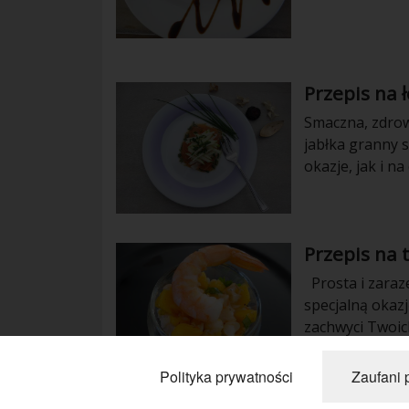
podana będzie 
odżywcza, pełn
składnikach!
Przepis na 
Smaczna, zdrow
jabłka granny 
okazje, jak i n
również stanowi
również ucztą 
Przepis na 
Prosta i zaraz
specjalną okaz
zachwyci Twoic
Polityka prywatności
Zaufani 