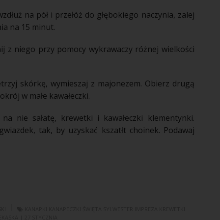
zdłuż na pół i przełóż do głębokiego naczynia, zalej
ia na 15 minut.
ij z niego przy
pomocy
wykrawaczy różnej wielkości
etrzyj
skórkę
, wymieszaj z majonezem. Obierz drugą
pokrój w małe kawałeczki.
a nie sałatę, krewetki i kawałeczki klementynki.
gwiazdek, tak, by uzyskać kszatłt choinek. Podawaj
KI
KANAPKI
KANAPECZKI
ŚWIĘTA
SYLWESTER
IMPREZA
KREWETKI
EKĄSKA
| 27 STYCZNIA