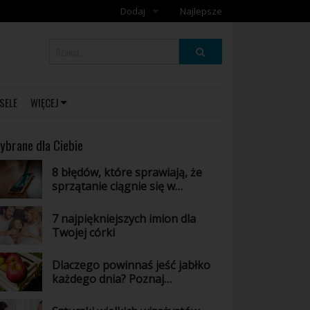
Dodaj
Najlepsze
Dodaj galerię
Dodaj artykuł
SELE
WIĘCEJ
ybrane dla Ciebie
8 błędów, które sprawiają, że
sprzątanie ciągnie się w
nieskończoność
7 najpiękniejszych imion dla
Twojej córki
Dlaczego powinnaś jeść jabłko
każdego dnia? Poznaj
niesamowite właściwości tego
owocu