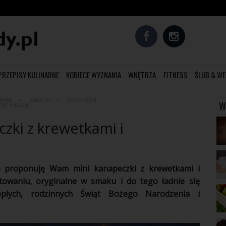
PRZEPISY KULINARNE
KOBIECE WYZNANIA
WNĘTRZA
FITNESS
ŚLUB & WE
ARNE
SAŁATKI
PRZEKĄSKI
W
MENTYNKAMI
zki z krewetkami i
e
proponuję Wam mini kanapeczki z krewetkami i
otowaniu, oryginalne w smaku i do tego ładnie się
epłych,
rodzinnych
Świąt Bożego Narodzenia i