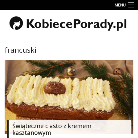
MENU
Uroda
Miłość
Lifestyle
francuski
Rodzina
&
Dziecko
Przepisy
kulinarne
Kobiece
Wyznania
Wnętrza
Świąteczne ciasto z kremem
kasztanowym
Fitness