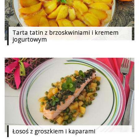
Studniówka
«
Dodaj
Dodaj
Tarta tatin z brzoskwiniami i kremem
Najlepsze
jogurtowym
Dodaj
Dodaj
galerię
Dodaj
artykuł
Łosoś z groszkiem i kaparami