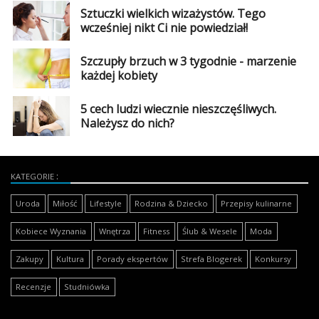
Sztuczki wielkich wizażystów. Tego
wcześniej nikt Ci nie powiedział!
Szczupły brzuch w 3 tygodnie - marzenie
każdej kobiety
5 cech ludzi wiecznie nieszczęśliwych.
Należysz do nich?
KATEGORIE
Uroda
Miłość
Lifestyle
Rodzina & Dziecko
Przepisy kulinarne
Kobiece Wyznania
Wnętrza
Fitness
Ślub & Wesele
Moda
Zakupy
Kultura
Porady ekspertów
Strefa Blogerek
Konkursy
Recenzje
Studniówka