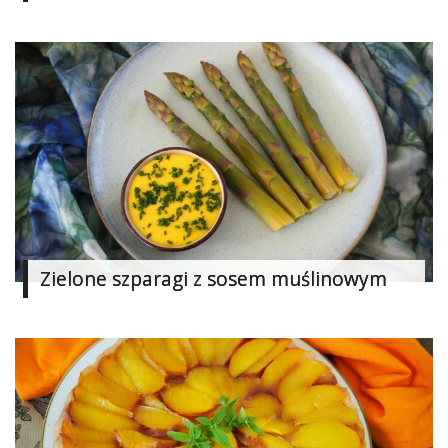
Ślub
&
Wesele
Moda
Zakupy
Kultura
Porady
ekspertów
Zielone szparagi z sosem muślinowym
Strefa
Blogerek
Konkursy
Recenzje