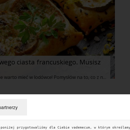
wego ciasta francuskiego. Musisz
Zdecydowanie gotowe ciasto francuskie warto mieć w lodówce! Pomysłów na to, co z niego zrobić jest mnóstwo. Można z niego wyczarować pyszne przekąski, gdy niezapowiedziani goście już w progu, a także smaczny obiad czy kolację dla domowników. Przekąski z ciasta francuskiego to doskonały pomysł na przyjęcie na świeżym powietrzu zarówno dla dzieci jak i dla dorosłych.
»
partnerzy
 poniżej przygotowaliśmy dla Ciebie vademecum, w którym określam
TAGI
KO