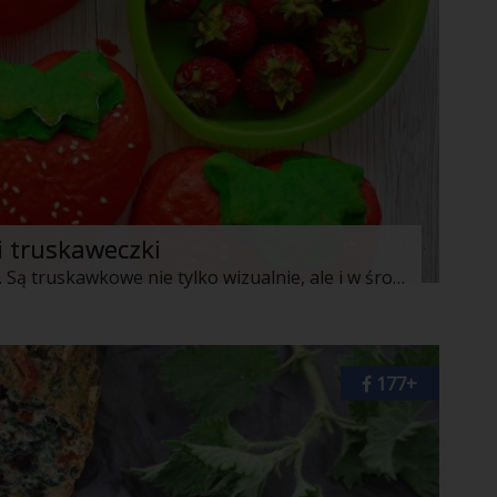
i truskaweczki
Efektowne i smaczne bułeczki mleczne. Są truskawkowe nie tylko wizualnie, ale i w środku.
177+