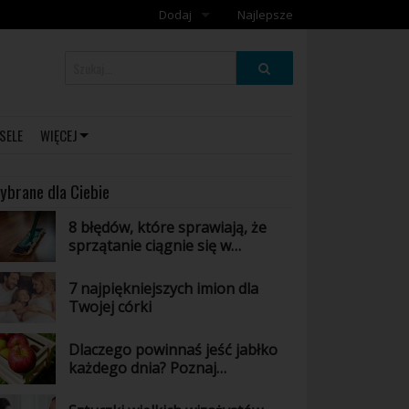
Dodaj
Najlepsze
Dodaj galerię
Dodaj artykuł
SELE
WIĘCEJ
ybrane dla Ciebie
8 błędów, które sprawiają, że
sprzątanie ciągnie się w
nieskończoność
7 najpiękniejszych imion dla
Twojej córki
Dlaczego powinnaś jeść jabłko
każdego dnia? Poznaj
niesamowite właściwości tego
owocu