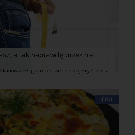
iasz, a tak naprawdę przez nie
Czasem sięgając po produkty, które reklamowane są jako zdrowe, nie zdajemy sobie sprawy, że tak naprawdę utrudniają nam one zrzucenie zbędnych kilogramów. Poznaj 10 zdrowych przekąsek i produktów, które mogą przyczyniać się do naszego tycia.
86+