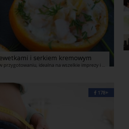
ewetkami i serkiem kremowym
Prosta i elegancka przekąska, szybka w przygotowaniu, idealna na wszelkie imprezy i nie tylko!
178+