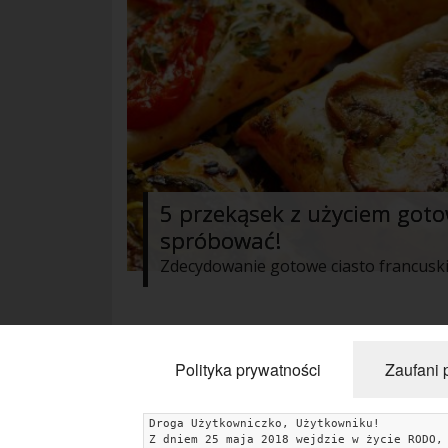
5 przekąsek z użyciem goto
spróbować!
« Poprzednie
1
2
3
Następne 
Polityka prywatności
Zaufani 
Droga Użytkowniczko, Użytkowniku!
Z dniem 25 maja 2018 wejdzie w życie RODO,
KATEGORIE