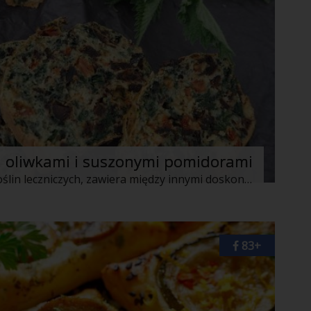
, oliwkami i suszonymi pomidorami
Pokrzywa to jedna z najcenniejszych roślin leczniczych, zawiera między innymi doskonale przyswajalne żelazo, witaminę C, krzem, kwas foliowy, sole mineralne oraz wapń i magnez, cenne składniki wzmacniające i oczyszczające organizm. Najwięcej witamin zawiera młoda pokrzywa, zebrana w kwietniu, maju i na początku czerwca. Należy ją zbierać w rękawicach ogrodowych, inaczej poparzycie sobie ręce. Najlepiej zbierajcie małe pokrzywy, mają delikatniejszy smak. Liście pokrzywy sparzone wrzącą wodą przestają parzyć, można je zatem swobodnie pokroić. Można z nich wyciskać sok, ugotować zupę, lub ususzyć je i zimą pić zdrowe napary z suszonych liści. Proponuję Wam dzisiaj keks z dodatkiem liści pokrzywy, czarnych oliwek i suszonych pomidorów, zainspirowany przepisem znanego francuskiego szefa kuchnia Régisa Marcona. Ten nietypowy keks może stanowić oryginalną przekąskę na aperitif lub na imprezę.
83+