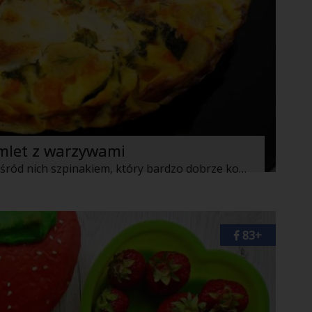
omlet z warzywami
Wegetariański omlet z warzywami, a wśród nich szpinakiem, który bardzo dobrze komponuje się z marchewką, papryką i ziemniakami oraz mozzarellą i ricottą. Omlet w takim wydaniu jest bardzo sycący i może stanowić samodzielne danie, które powinno przypaść do gustu nie tylko wegetarianom
83+