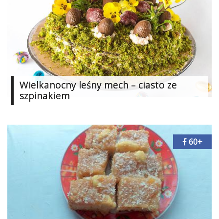
Ślub
&
Wesele
Moda
Zakupy
Wielkanocny leśny mech – ciasto ze
szpinakiem
Kultura
Porady
ekspertów
60+
Strefa
Blogerek
Konkursy
Recenzje