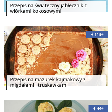
Przepis na świąteczny jabłecznik z
Studniówka
wiórkami kokosowymi
«
Dodaj
Dodaj
Najlepsze
Dodaj
113+
Dodaj
galerię
Dodaj
artykuł
Przepis na mazurek kajmakowy z
migdałami i truskawkami
44+