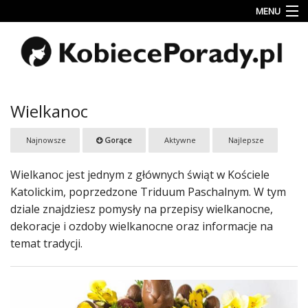
MENU
Uroda
Miłość
Lifestyle
Wielkanoc
Rodzina
Najnowsze
Gorące
Aktywne
Najlepsze
&
Dziecko
Wielkanoc jest jednym z głównych świąt w Kościele
Przepisy
Katolickim, poprzedzone Triduum Paschalnym. W tym
kulinarne
dziale znajdziesz pomysły na przepisy wielkanocne,
dekoracje i ozdoby wielkanocne oraz informacje na
Kobiece
temat tradycji.
Wyznania
Wnętrza
Fitness