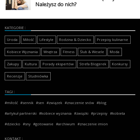
Należysz do nich?
KATEGORIE
Uroda
Miłość
Lifestyle
Rodzina & Dziecko
Przepisy kulinarne
Kobiece Wyznania
Wnętrza
Fitness
Ślub & Wesele
Moda
Zakupy
Kultura
Porady ekspertów
Strefa Blogerek
Konkursy
Recenzje
Studniówka
TAGI
miłość
sennik
sen
związek
znaczenie snów
blog
artykuł partnerski
kobiece wyznania
związki
przepisy
kobieta
dziecko
sny
gotowanie
archiwum
znaczenie imion
KONTAKT