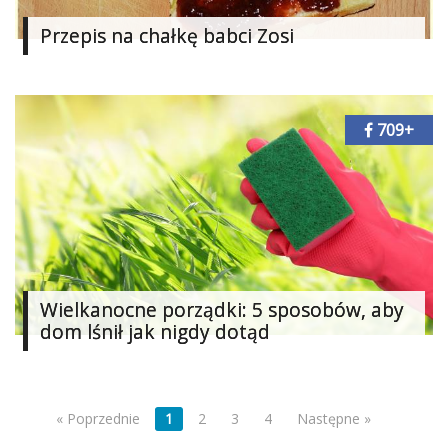
Przepis na chałkę babci Zosi
709+
Wielkanocne porządki: 5 sposobów, aby
dom lśnił jak nigdy dotąd
« Poprzednie
1
2
3
4
Następne »