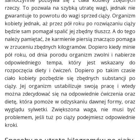
samoczynnie pozbywa się z
ciała
kobiety
zbędnych
rzeczy. To pozwala na szybką utratę wagi, jednak nie
gwarantuje to powrotu do wagi sprzed
ciąży
. Organizm
kobiety
jednak, aż przez pół roku po rozwiązaniu
ciąży
będzie sam pomagał spalić jej zbędny tłuszcz. A do tego
należy pamiętać, że
karmienie piersią
znacząco pomaga
w zrzuceniu zbędnych kilogramów. Dopiero kiedy minie
pół roku, od dnia porodu organizm zwolni i nabierze
odpowiedniego tempa, który jest wskazany do
rozpoczęcia
diety
i ćwiczeń. Dopiero po takim czasie
ciało
kobiety
pozbędzie się zbędnych substancji po
ciąży
. Jej organizm ustabilizuje swoją
pracę
i wtedy
można zdecydować się na odpowiednie
ćwiczenia
oraz
dietę
, która
pomoże
w odzyskaniu dawnej formy, oraz
wyglądu
sylwetki
. Zwiększona waga, nie musi być
problemem
, jeśli tuż po
ciąży
podejmiesz odpowiednie
kroki.