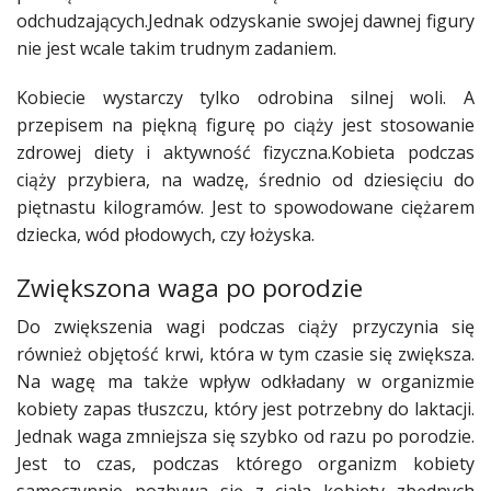
odchudzających.Jednak odzyskanie swojej dawnej figury
Studniówka
nie jest wcale takim trudnym zadaniem.
«
Dodaj
Dodaj
Kobiecie wystarczy tylko odrobina silnej woli. A
Najlepsze
przepisem
na piękną figurę po
ciąży
jest stosowanie
Dodaj
zdrowej
diety
i aktywność fizyczna.Kobieta podczas
ciąży
przybiera, na wadzę, średnio od dziesięciu do
Dodaj
galerię
piętnastu kilogramów. Jest to spowodowane ciężarem
dziecka
, wód płodowych, czy łożyska.
Dodaj
artykuł
Zwiększona waga po porodzie
Do zwiększenia wagi podczas
ciąży
przyczynia się
również objętość krwi, która w tym czasie się zwiększa.
Na wagę ma także wpływ odkładany w organizmie
kobiety
zapas tłuszczu, który jest potrzebny do laktacji.
Jednak waga zmniejsza się szybko od razu po porodzie.
Jest to czas, podczas którego organizm
kobiety