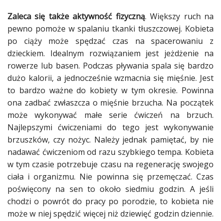
Zaleca się także aktywność fizyczną
. Większy ruch na
pewno
pomoże
w spalaniu tkanki tłuszczowej.
Kobieta
po
ciąży
może spędzać czas na spacerowaniu z
dzieckiem
. Idealnym rozwiązaniem jest jeżdżenie na
rowerze lub basen. Podczas pływania spala się bardzo
dużo kalorii, a jednocześnie wzmacnia się mięśnie. Jest
to bardzo ważne do
kobiety
w tym
okresie
. Powinna
ona zadbać zwłaszcza o mięśnie brzucha. Na początek
może wykonywać małe serie ćwiczeń na brzuch.
Najlepszymi
ćwiczeniami
do tego jest wykonywanie
brzuszków, czy nożyc. Należy jednak pamiętać, by nie
nadawać
ćwiczeniom
od razu szybkiego tempa.
Kobieta
w tym czasie potrzebuje czasu na regenerację swojego
ciała
i organizmu. Nie powinna się przemęczać. Czas
poświęcony na sen to około siedmiu godzin. A jeśli
chodzi o powrót do
pracy
po porodzie, to
kobieta
nie
może w niej spędzić więcej niż dziewięć godzin dziennie.