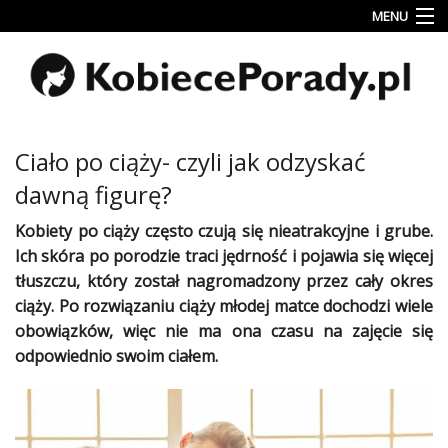
MENU
Uroda
Miłość
Lifestyle
Ciało po ciąży- czyli jak odzyskać
Rodzina
dawną figurę?
&
Dziecko
Kobiety po ciąży
często czują się nieatrakcyjne i grube.
Ich
skóra
po porodzie traci jędrność i pojawia się więcej
Przepisy
tłuszczu, który został nagromadzony przez cały
okres
kulinarne
ciąży
. Po rozwiązaniu
ciąży
młodej matce dochodzi wiele
obowiązków, więc nie ma ona czasu na zajęcie się
Kobiece
Wyznania
odpowiednio swoim
ciałem
.
Wnętrza
Fitness