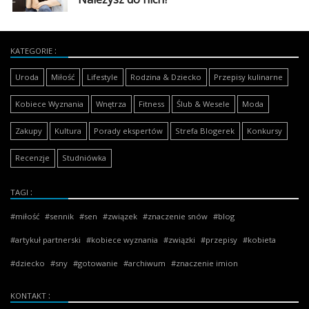
KATEGORIE
Uroda
Miłość
Lifestyle
Rodzina & Dziecko
Przepisy kulinarne
Kobiece Wyznania
Wnętrza
Fitness
Ślub & Wesele
Moda
Zakupy
Kultura
Porady ekspertów
Strefa Blogerek
Konkursy
Recenzje
Studniówka
TAGI
miłość
sennik
sen
związek
znaczenie snów
blog
artykuł partnerski
kobiece wyznania
związki
przepisy
kobieta
dziecko
sny
gotowanie
archiwum
znaczenie imion
KONTAKT