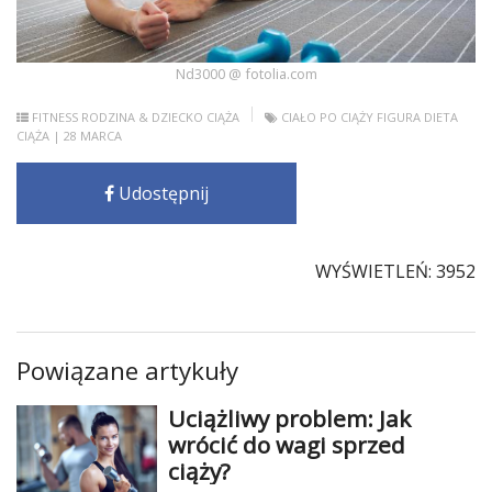
Nd3000 @ fotolia.com
FITNESS
RODZINA & DZIECKO
CIĄŻA
CIAŁO PO CIĄŻY
FIGURA
DIETA
CIĄŻA
| 28 MARCA
Udostępnij
WYŚWIETLEŃ: 3952
Powiązane artykuły
Uciążliwy problem: Jak
wrócić do wagi sprzed
ciąży?