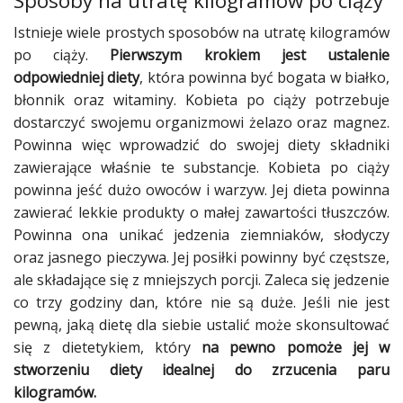
Sposoby na utratę kilogramów po ciąży
Istnieje wiele prostych sposobów na utratę kilogramów
po
ciąży
.
Pierwszym krokiem jest
ustalenie
odpowiedniej diety
, która powinna być bogata w białko,
błonnik oraz
witaminy
.
Kobieta
po
ciąży
potrzebuje
dostarczyć swojemu organizmowi żelazo oraz magnez.
Powinna więc wprowadzić do swojej
diety
składniki
zawierające właśnie te substancje.
Kobieta
po
ciąży
powinna jeść dużo
owoców
i
warzyw
. Jej
dieta
powinna
zawierać lekkie produkty o małej zawartości tłuszczów.
Powinna ona unikać
jedzenia
ziemniaków
,
słodyczy
oraz jasnego pieczywa. Jej posiłki powinny być częstsze,
ale składające się z mniejszych porcji. Zaleca się
jedzenie
co trzy godziny dan, które nie są duże. Jeśli nie jest
pewną, jaką
dietę
dla siebie
ustalić
może skonsultować
się z dietetykiem, który
na pewno
pomoże
jej w
stworzeniu
diety
idealnej do zrzucenia paru
kilogramów.