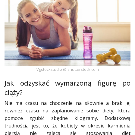
Ślub
&
Wesele
Moda
Zakupy
Kultura
Vgstockstudio @ shutterstock.com
Porady
Jak odzyskać wymarzoną figurę po
ekspertów
ciąży?
Strefa
Blogerek
Nie ma czasu na chodzenie na
siłownie
a brak jej
również czasu na zaplanowanie sobie
diety
, która
Konkursy
pomoże
zgubić zbędne kilogramy. Dodatkową
trudnością jest to, że
kobiety
w
okresie
karmienia
Recenzje
piersią nie zaleca się stosowania
diet