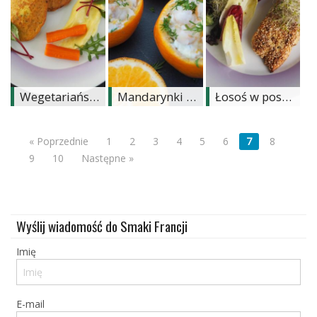
Studniówka
«
Dodaj
Dodaj
Najlepsze
Dodaj
Wegetariańskie placuszki z tofu
Mandarynki nadziewane krewetkami i serkiem kremowym
Łosoś w posypce z quinoa
Dodaj
galerię
« Poprzednie
1
2
3
4
5
6
7
8
Dodaj
9
10
Następne »
artykuł
Wyślij wiadomość do Smaki Francji
Imię
E-mail