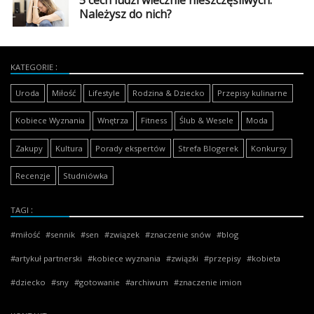
5 cech ludzi wiecznie nieszczęśliwych.
Należysz do nich?
KATEGORIE
Uroda
Miłość
Lifestyle
Rodzina & Dziecko
Przepisy kulinarne
Kobiece Wyznania
Wnętrza
Fitness
Ślub & Wesele
Moda
Zakupy
Kultura
Porady ekspertów
Strefa Blogerek
Konkursy
Recenzje
Studniówka
TAGI
miłość
sennik
sen
związek
znaczenie snów
blog
artykuł partnerski
kobiece wyznania
związki
przepisy
kobieta
dziecko
sny
gotowanie
archiwum
znaczenie imion