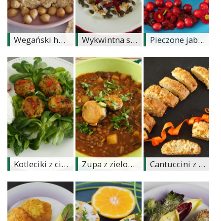
Ślub
&
Wegański humus z cieciorki i rzodkiewki
Wykwintna sałatka z buraczków z cykorią i orzechami
Pieczone jabłka z żurawiną
Wesele
Moda
Zakupy
Kultura
Porady
ekspertów
Strefa
Kotleciki z ciecierzycy z jagodami goji
Zupa z zielonej soczewicy
Cantuccini z suszonymi morelami i ziarnami tonki
Blogerek
Konkursy
Recenzje